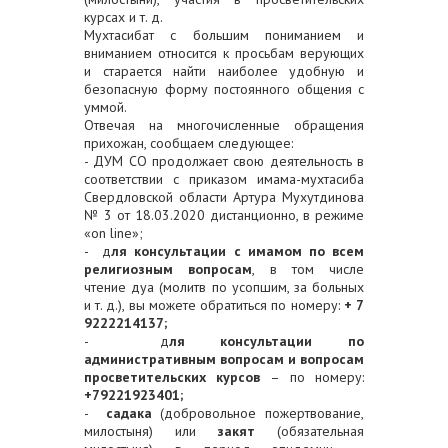
курсах и т. д.
Мухтасибат с большим пониманием и
вниманием относится к просьбам верующих
и старается найти наиболее удобную и
безопасную форму постоянного общения с
уммой.
Отвечая на многочисленные обращения
прихожан, сообщаем следующее:
- ДУМ СО продолжает свою деятельность в
соответствии с приказом имама-мухтасиба
Свердловской области Артура Мухутдинова
№ 3 от 18.03.2020 дистанционно, в режиме
«on line»;
- д
ля консультации с имамом по всем
религиозным вопросам
, в том числе
чтение дуа (молитв по усопшим, за больных
и т. д.), вы можете обратиться по номеру:
+ 7
9222214137;
- д
ля консультации по
административным вопросам и вопросам
просветительских курсов
–
по номеру:
+79221923401;
-
садака
(добровольное пожертвование,
милостыня) или
закят
(обязательная