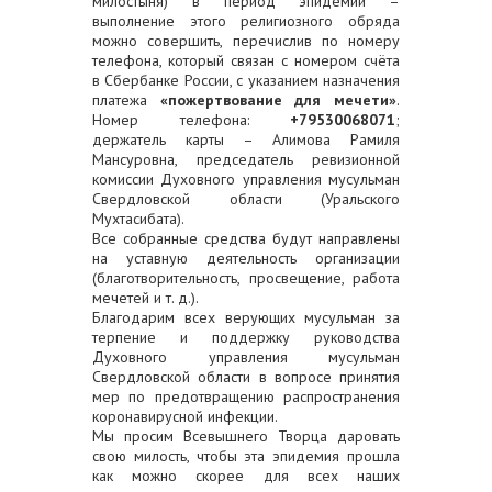
милостыня) в период эпидемии –
выполнение этого религиозного обряда
можно совершить, перечислив по номеру
телефона, который связан с номером счёта
в Сбербанке России, с указанием назначения
платежа
«пожертвование для мечети»
.
Номер телефона:
+79530068071
;
держатель карты – Алимова Рамиля
Мансуровна, председатель ревизионной
комиссии Духовного управления мусульман
Свердловской области (Уральского
Мухтасибата).
Все собранные средства будут направлены
на уставную деятельность организации
(благотворительность, просвещение, работа
мечетей и т. д.).
Благодарим всех верующих мусульман за
терпение и поддержку руководства
Духовного управления мусульман
Свердловской области в вопросе принятия
мер по предотвращению распространения
коронавирусной инфекции.
Мы просим Всевышнего Творца даровать
свою милость, чтобы эта эпидемия прошла
как можно скорее для всех наших