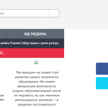
ИД МЕДИНА
йха Равиля Гайнутдина с днем рождения
ИМАМ-МУХТАСИБ АРТУР МУХУТДИНОВ ПОЗДРАВИЛ ДУХОВНОГО ЛИДЕРА РОССИЙСКИХ МУСУЛЬМАН МУФТИЯ ШЕЙХА РАВИЛЯ ГАЙНУТДИНА С ДНЕМ РОЖДЕНИЯ
"Мы выходим на новый этап
развития нашего исламского
образования. Мы имеем
прекрасную возможность
создать образовательный центр
ман
не мирового, но как минимум
нем
регионального значения — в
пределах постсоветского