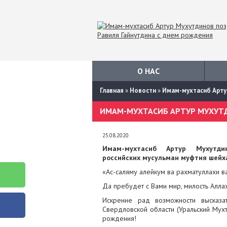
О НАС
Главная
»
Новости
»
Имам-мухтасиб Артур
25.08.2020
Имам-мухтасиб Артур Мухутди
российских мусульман муфтия шейха
«Ас-саляму алейкум ва рахматуллахи в
Да пребудет с Вами мир, милость Алла
Искренне рад возможности высказа
Свердловской области (Уральский Мух
рождения!