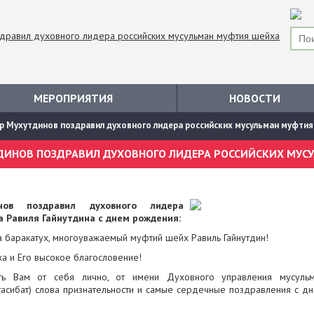
МЕРОПРИЯТИЯ
НОВОСТИ
 Мухутдинов поздравил духовного лидера российских мусульман муфтия ше
нов поздравил духовного лидера
 Равиля Гайнутдина с днем рождения:
а баракатух, многоуважаемый муфтий шейх Равиль Гайнутдин!
ха и Eго высокое благословение!
ть Вам от себя лично, от имени Духовного управления мусуль
тасибат) слова признательности и самые сердечные поздравления с д