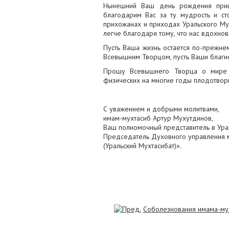
Нынешний Ваш день рождения прише
благодарим Вас за ту мудрость и ст
прихожанах и приходах Уральского Мух
легче благодаря тому, что нас вдохнов
Пусть Ваша жизнь остается по-прежн
Всевышним Творцом, пусть Ваши благи
Прошу Всевышнего Творца о мире 
физических на многие годы плодотворн
С уважением и добрыми молитвами,
имам-мухтасиб Артур Мухутдинов,
Ваш полномочный представитель в Ура
Председатель Духовного управления 
(Уральский Мухтасибат)».
Соболезнования имама-мух