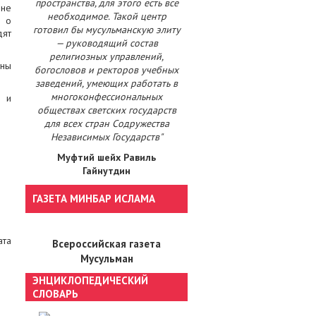
пространства, для этого есть все
нне
необходимое. Такой центр
е о
готовил бы мусульманскую элиту
дят
— руководящий состав
религиозных управлений,
аны
богословов и ректоров учебных
заведений, умеющих работать в
многоконфессиональных
х и
обществах светских государств
для всех стран Содружества
Независимых Государств"
Муфтий шейх Равиль
Гайнутдин
ГАЗЕТА МИНБАР ИСЛАМА
ата
Всероссийская газета
Мусульман
ЭНЦИКЛОПЕДИЧЕСКИЙ
СЛОВАРЬ