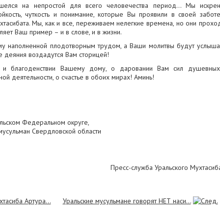
лся на непростой для всего человечества период... Мы искре
ойкость, чуткость и понимание, которые Вы проявили в своей забот
тасибата. Мы, как и все, переживаем нелегкие времена, но они прохо
ляет Ваш пример – и в слове, и в жизни.
ему наполненной плодотворным трудом, а Ваши молитвы будут услыш
е деяния воздадутся Вам сторицей!
и благоденствии Вашему дому, о даровании Вам сил душевны
ой деятельности, о счастье в обоих мирах! Аминь!
льском Федеральном округе,
мусульман Свердловской области
Пресс-служба Уральского Мухтасиб
тасиба Артура...
Уральские мусульмане говорят НЕТ наси...