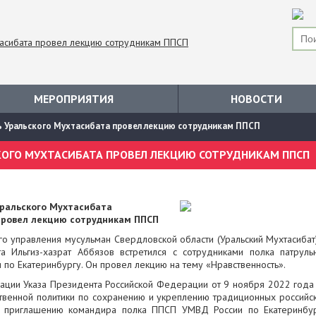
МЕРОПРИЯТИЯ
НОВОСТИ
 Уральского Мухтасибата провел лекцию сотрудникам ППСП
ОГО МУХТАСИБАТА ПРОВЕЛ ЛЕКЦИЮ СОТРУДНИКАМ ППСП
ральского Мухтасибата
провел лекцию сотрудникам ППСП
 управления мусульман Свердловской области (Уральский Мухтасибат
а Ильгиз-хазрат Аббязов встретился с сотрудниками полка патруль
по Екатеринбургу. Он провел лекцию на тему «Нравственность».
ации Указа Президента Российской Федерации от 9 ноября 2022 год
твенной политики по сохранению и укреплению традиционных российс
о приглашению командира полка ППСП УМВД России по Екатеринбу