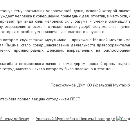
атронул тему воспитания человеческой души, основой которой являе
уждает человека к совершению праведных дел, отметив, в частности, 
матривает три вида силы человека: силу разума – умение размышлят
у, отвращение от всего, что может нанести ущерб, силу желания – уме
а, которая способствует привлечению полезного и нужного.
, в котором служат также мусульмане – прихожане Медной мечети им
яя Пышма, стало совершенствование деятельности правоохранитель
ению противоправных действий, направленных на распростране
хтасибата познакомился лично с командиром полка. Стороны выраз
сотрудничество, начало которому было положено в этот день.
Пресс-служба ДУМ СО (Уральский Мухтасиб
гибшему ребенку
Уральский Мухтасибат в Нижнем Новгороде