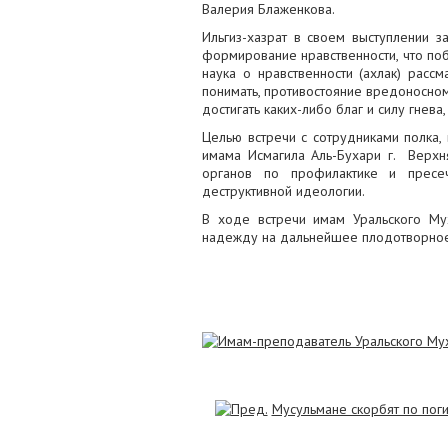
Валерия Блаженкова.
Ильгиз-хазрат в своем выступлении з
формирование нравственности, что поб
наука о нравственности (ахлак) расс
понимать, противостояние вредоносном
достигать каких-либо благ и силу гнев
Целью встречи с сотрудниками полка
имама Исмагила Аль-Бухари г. Верхн
органов по профилактике и пресеч
деструктивной идеологии.
В ходе встречи имам Уральского Му
надежду на дальнейшее плодотворное 
Мусульмане скорбят по по