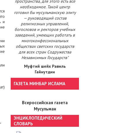
пространства, для этого есть все
необходимое. Такой центр
тся
готовил бы мусульманскую элиту
что
— руководящий состав
ь и
религиозных управлений,
ние
богословов и ректоров учебных
заведений, умеющих работать в
ени
многоконфессиональных
ных
обществах светских государств
ние
для всех стран Содружества
Независимых Государств"
или
Муфтий шейх Равиль
Гайнутдин
ГАЗЕТА МИНБАР ИСЛАМА
ат)
Всероссийская газета
Мусульман
ЭНЦИКЛОПЕДИЧЕСКИЙ
СЛОВАРЬ