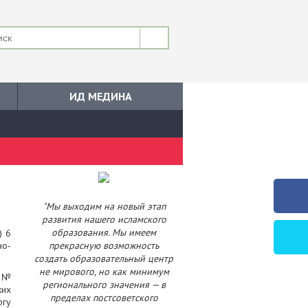
ИД МЕДИНА
"Мы выходим на новый этап
развития нашего исламского
образования. Мы имеем
) 6
но-
прекрасную возможность
создать образовательный центр
не мирового, но как минимум
а №
регионального значения — в
ких
пределах постсоветского
ргу