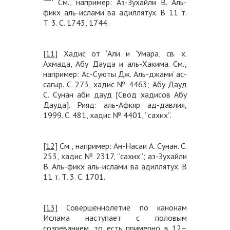
См., например: Аз-Зухайли В. Аль-
фикх аль-ислами ва адиллятух. В 11 т.
Т. 3. С. 1743, 1744.
[11]
Хадис от ‘Али и ‘Умара; св. х.
Ахмада, Абу Дауда и аль-Хакима. См.,
например: Ас-Суюты Дж. Аль-джами‘ ас-
сагыр. С. 273, хадис № 4463; Абу Дауд
С. Сунан аби дауд [Свод хадисов Абу
Дауда]. Рияд: аль-Афкяр ад-давлия,
1999. С. 481, хадис № 4401, “сахих”.
[12]
См., например: Ан-Насаи А. Сунан. С.
253, хадис № 2317, “сахих”; аз-Зухайли
В. Аль-фикх аль-ислами ва адиллятух. В
11 т. Т. 3. С. 1701.
[13]
Совершеннолетие по канонам
Ислама наступает с половым
созреванием, то есть примерно в 12–