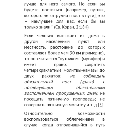
лучше для него самого. Но если вы
будете поститься [например, путник,
которого не затруднит пост в пути], это
— наилучшее для вас, если бы вы
только знали!” (Св. Коран, 2:184).
Если человек выезжает из дома в
другой населенный пункт или
местность, расстояние до которых
составляет более чем 90 км (примерно),
то он считается “путником” (мусафир) и
имеет право: сократить
четырехракяатные молитвы-намазы до
двух ракяатов;
не соблюдать
обязательный пост (ураза) с
последующим обязательным
восполнением пропущенных дней
; не
посещать пятничную проповедь; не
совершать пятничную молитву и т. д.
[3]
Относительно возможности
воспользоваться облегчениями в
случае, когда отправившийся в путь