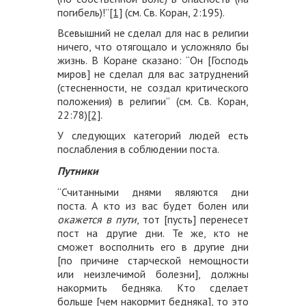
погибель)!”
[1]
(см. Св. Коран, 2:195).
Всевышний не сделал для нас в религии
ничего, что отягощало и усложняло бы
жизнь. В Коране сказано: “Он [Господь
миров] не сделал для вас затруднений
(стесненности, не создал критического
положения) в религии” (см. Св. Коран,
22:78)
[2]
.
У следующих категорий людей есть
послабления в соблюдении поста.
Путники
“Считанными днями являются дни
поста. А кто из вас будет болен или
окажется в пути
, тот [пусть] перенесет
пост на другие дни. Те же, кто не
сможет восполнить его в другие дни
[по причине старческой немощности
или неизлечимой болезни], должны
накормить бедняка. Кто сделает
больше [чем накормит бедняка], то это