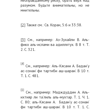
неоправданному риску, брать верх над
разумом. Будьте внимательны, но не
мнительны.
[2]
Также см.: Св. Коран, 5:6 и 33:38.
[3]
См., например: Аз-Зухайли В. Аль-
фикх аль-ислами ва адиллятух. В 8 т. Т.
2. С. 321.
[4]
См., например: Аль-Кясани А. Бадаи‘у
ас-сонаи‘ фи тартиби аш-шараи‘. В 10 т.
Т. 1. С. 481.
[5]
См., например: Мадждуддин А. Аль-
ихтияр ли та‘лиль аль-мухтар. Т. 1. Ч. 1.
С. 80; аль-Кясани А. Бадаи‘у ас-сонаи‘
фи тартиби аш-шараи‘. В 10 т. Т. 1. С.