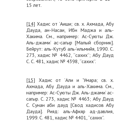
15 лет.
[14]
Хадис от ‘Аиши; св. х. Ахмада, Абу
Дауда, ан-Насаи, Ибн Маджа и аль-
Хакима. См., например: Ас-Суюты Дж.
Аль-джами‘ ас-сагыр [Малый сборник].
Бейрут: аль-Кутуб аль-‘ильмийя, 1990. С.
273, хадис № 4462, “сахих”; Абу Дауд
С. С. 481, хадис № 4398, “сахих”.
[15]
Хадис от ‘Али и ‘Умара; св. х.
Ахмада, Абу Дауда и аль-Хакима. См.,
например: Ас-Суюты Дж. Аль-джами‘ ас-
сагыр. С. 273, хадис № 4463; Абу Дауд
С. Сунан аби дауд [Свод хадисов Абу
Дауда]. Рияд: аль-Афкяр ад-давлия,
1999. С. 481, хадис № 4401, “сахих”.