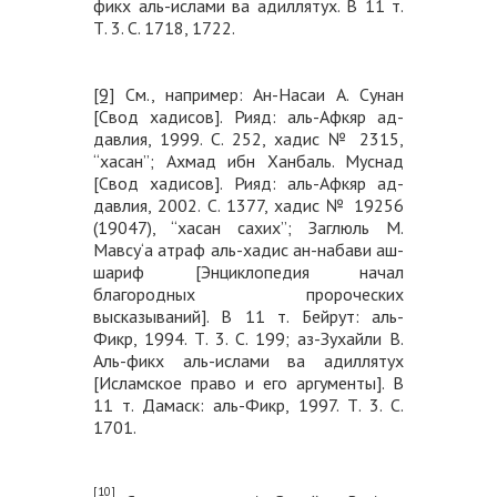
фикх аль-ислами ва адиллятух. В 11 т.
Т. 3. С. 1718, 1722.
[9]
См., например: Ан-Насаи А. Сунан
[Свод хадисов]. Рияд: аль-Афкяр ад-
давлия, 1999. С. 252, хадис № 2315,
“хасан”; Ахмад ибн Ханбаль. Муснад
[Свод хадисов]. Рияд: аль-Афкяр ад-
давлия, 2002. C. 1377, хадис № 19256
(19047), “хасан сахих”; Заглюль М.
Мавсу‘а атраф аль-хадис ан-набави аш-
шариф [Энциклопедия начал
благородных пророческих
высказываний]. В 11 т. Бейрут: аль-
Фикр, 1994. Т. 3. С. 199; аз-Зухайли В.
Аль-фикх аль-ислами ва адиллятух
[Исламское право и его аргументы]. В
11 т. Дамаск: аль-Фикр, 1997. Т. 3. С.
1701.
[10]