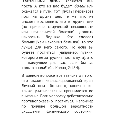
“Считанными днями являются дни
поста. А кто из вас будет
болен
или
окажется в пути, тот [пусть] перенесет
пост на другие дни. Те же, кто не
сможет восполнить его в другие дни
[по причине старческой немощности
или неизлечимой болезни], должны
накормить бедняка. Кто сделает
больше [чем накормит бедняка], то это
лучше для него самого. Но если вы
будете поститься [например, путник,
которого не затруднит пост в пути], это
— наилучшее для вас, если бы вы
только знали!” (Св. Коран, 2:184).
В данном вопросе все зависит от того,
что скажет квалифицированный врач.
Личный опыт больного, конечно же,
также учитывается и принимается во
внимание. Если человеку действительно
противопоказано поститься, например
по причине большой вероятности
ухудшения физического состояния,