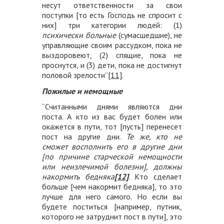
несут ответственности за свои
поступки [то есть Господь не спросит с
них] три категории людей: (1)
психически больные
(сумасшедшие), не
управляющие своим рассудком, пока не
выздоровеют, (2) спящие, пока не
проснутся, и (3) дети, пока не достигнут
половой зрелости”
[11]
.
Пожилые и немощные
“Считанными днями являются дни
поста. А кто из вас будет болен или
окажется в пути, тот [пусть] перенесет
пост на другие дни.
Те же, кто не
сможет восполнить его в другие дни
[по причине старческой немощности
или неизлечимой болезни], должны
накормить бедняка
[12]
. Кто сделает
больше [чем накормит бедняка], то это
лучше для него самого. Но если вы
будете поститься [например, путник,
которого не затруднит пост в пути], это