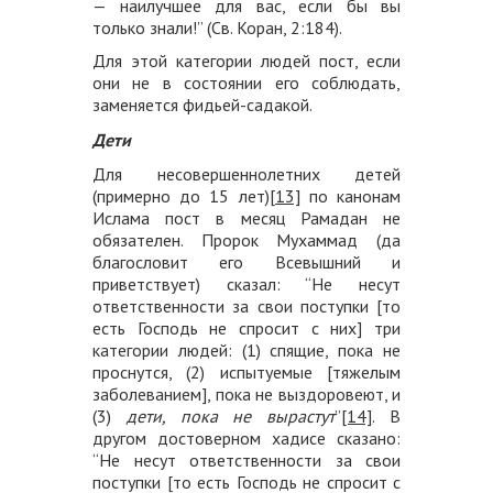
— наилучшее для вас, если бы вы
только знали!” (Св. Коран, 2:184).
Для этой категории людей пост, если
они не в состоянии его соблюдать,
заменяется фидьей-садакой.
Дети
Для несовершеннолетних детей
(примерно до 15 лет)
[13]
по канонам
Ислама пост в месяц Рамадан не
обязателен. Пророк Мухаммад (да
благословит его Всевышний и
приветствует) сказал: “Не несут
ответственности за свои поступки [то
есть Господь не спросит с них] три
категории людей: (1) спящие, пока не
проснутся, (2) испытуемые [тяжелым
заболеванием], пока не выздоровеют, и
(3)
дети, пока не вырастут
”
[14]
. В
другом достоверном хадисе сказано:
“Не несут ответственности за свои
поступки [то есть Господь не спросит с