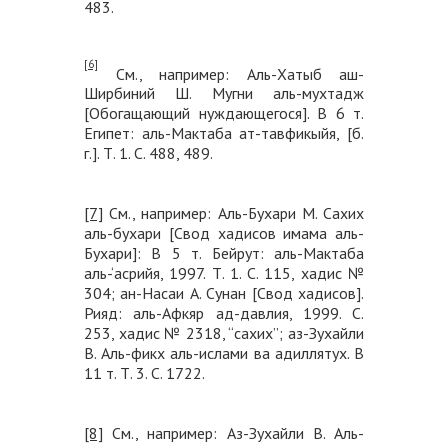
483.
[6]
См., например: Аль-Хатыб аш-
Ширбиний Ш. Мугни аль-мухтадж
[Обогащающий нуждающегося]. В 6 т.
Египет: аль-Мактаба ат-тавфикыйя, [б.
г.]. Т. 1. С. 488, 489.
[7]
См., например: Аль-Бухари М. Сахих
аль-бухари [Свод хадисов имама аль-
Бухари]: В 5 т. Бейрут: аль-Мактаба
аль-‘асрийя, 1997. Т. 1. С. 115, хадис №
304; ан-Насаи А. Сунан [Свод хадисов].
Рияд: аль-Афкяр ад-давлия, 1999. С.
253, хадис № 2318, “сахих”; аз-Зухайли
В. Аль-фикх аль-ислами ва адиллятух. В
11 т. Т. 3. С. 1722.
[8]
См., например: Аз-Зухайли В. Аль-