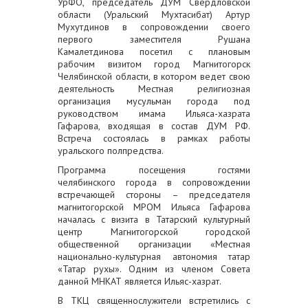
УрФО, председатель ДУМ Свердловской
области (Уральский Мухтасибат) Артур
Мухутдинов в сопровождении своего
первого заместителя Рушана
Камалетдинова посетил с плановым
рабочим визитом город Магнитогорск
Челябинской области, в котором ведет свою
деятельность Местная религиозная
организация мусульман города под
руководством имама Ильяса-хазрата
Гафарова, входящая в состав ДУМ РФ.
Встреча состоялась в рамках работы
уральского полпредства.
Программа посещения гостями
челябинского города в сопровождении
встречающей стороны – председателя
магнитогорской МРОМ Ильяса Гафарова
началась с визита в Татарский культурный
центр Магнитогорской городской
общественной организации «Местная
национально-культурная автономия татар
«Татар рухы». Одним из членом Совета
данной МНКАТ является Ильяс-хазрат.
В ТКЦ священнослужители встретились с