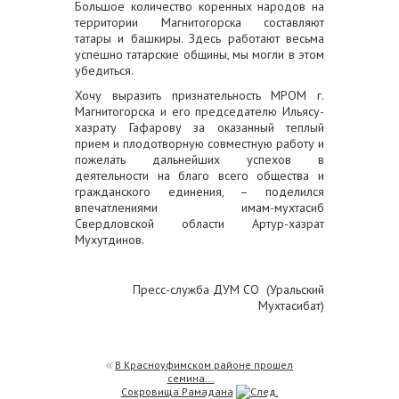
Большое количество коренных народов на
территории Магнитогорска составляют
татары и башкиры. Здесь работают весьма
успешно татарские общины, мы могли в этом
убедиться.
Хочу выразить признательность МРОМ г.
Магнитогорска и его председателю Ильясу-
хазрату Гафарову за оказанный теплый
прием и плодотворную совместную работу и
пожелать дальнейших успехов в
деятельности на благо всего общества и
гражданского единения, – поделился
впечатлениями имам-мухтасиб
Свердловской области Артур-хазрат
Мухутдинов.
Пресс-служба ДУМ СО (Уральский
Мухтасибат)
В Красноуфимском районе прошел
семина...
Сокровища Рамадана