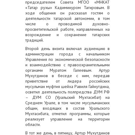
председателем Совета МГОО «МНКАТ
«Татар рухы» Кадиминуром Тагировым. В
ходе общения он рассказал гостям о
деятельности татарской автономии, в том
числе о проводимой духовно-
просветительской работе, направленных на
возрождение и сохранение татарских
традиций.
Второй день визита включал аудиенцию в
администрации города с начальником
Управления по экономической безопасности
и взаимодействию с правоохранительными
органами Муратом Галеевым. Артур
Мухутдинов в беседе с ним, передав
приветствие от лидера российских
мусульман муфтия шейха Равиля Гайнутдина,
осветил деятельность полпредства ДУМ РФ
– ДУМ СО (Уральский Мухтасибат) на
Среднем Урале, в том числе мусульманских
общин, входящих в состав Уральского
Мухтасибата, отметил программы, которые
реализует управление на территории
области.
В тот же день, в пятницу, Артур Мухутдинов