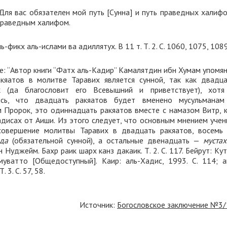
 вас обязателен мой путь [Сунна] и путь праведных халифо
 праведным халифом.
-фикх аль-ислами ва адиллятух. В 11 т. Т. 2. С. 1060, 1075, 1089
“Автор книги “Фатх аль-Кадир” Камалятдин ибн Хумам упомя
кяатов в молитве Таравих является сунной, так как двадца
 (да благословит его Всевышний и приветствует), хотя
сь, что двадцать ракяатов будет вменено мусульманам
м Пророк, это одиннадцать ракяатов вместе с намазом Витр, 
дисах от Аиши. Из этого следует, что основным мнением уче
совершение молитвы Таравих в двадцать ракяатов, восемь 
ада
(обязательной сунной), а остальные двенадцать —
муста
 Нуджейм. Бахр раик шарх канз дакаик. Т. 2. С. 117. Бейрут: Ку
муватто [Общедоступный]. Каир: аль-Хадис, 1993. С. 114; 
. 3. С. 57, 58.
Источник:
Богословское заключение №3/