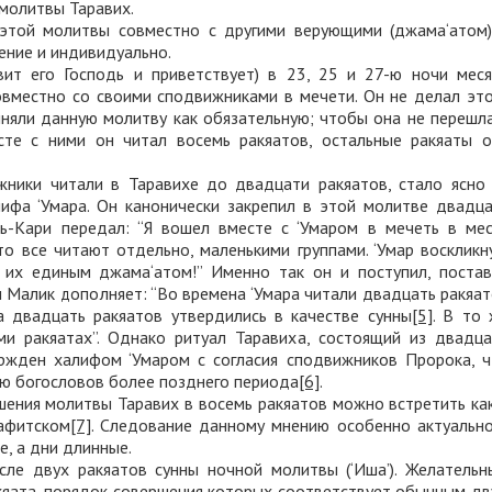
 молитвы Таравих.
этой молитвы совместно с другими верующими (джама‘атом)
ение и индивидуально.
ит его Господь и приветствует) в 23, 25 и 27-ю ночи меся
вместно со своими сподвижниками в мечети. Он не делал эт
няли данную молитву как обязательную; чтобы она не перешл
есте с ними он читал восемь ракяатов, остальные ракяаты 
жники читали в Таравихе до двадцати ракяатов, стало ясно
ифа ‘Умара. Он канонически закрепил в этой молитве двадц
ль-Кари передал: “Я вошел вместе с ‘Умаром в мечеть в ме
о все читают отдельно, маленькими группами. ‘Умар воскликн
их единым джама‘атом!” Именно так он и поступил, постав
м Малик дополняет: “Во времена ‘Умара читали двадцать ракяа
а двадцать ракяатов утвердились в качестве сунны
[5]
. В то
ми ракяатах”. Однако ритуал Таравиха, состоящий из двадц
ержден халифом ‘Умаром с согласия сподвижников Пророка, 
ью богословов более позднего периода
[6]
.
ения молитвы Таравих в восемь ракяатов можно встретить ка
нафитском
[7]
. Следование данному мнению особенно актуальн
е, а дни длинные.
сле двух ракяатов сунны ночной молитвы (‘Иша’). Желатель
акяата, порядок совершения которых соответствует обычным д