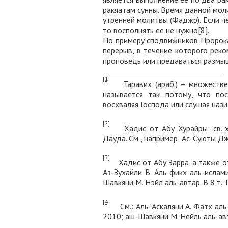
ракяатам сунны. Время данной мол
утренней молитвы (Фаджр). Если ч
то восполнять ее не нужно
[8]
.
По примеру сподвижников Пророка
перерыв, в течение которого рек
проповедь или предаваться размыш
[1]
Таравих (араб.) – множественн
называется так потому, что по
восхваляя Господа или слушая назид
[2]
Хадис от Абу Хурайры; св. х. 
Дауда. См., например: Ас-Суюты Дж.
[3]
Хадис от Абу Зарра, а также от ‘
Аз-Зухайли В. Аль-фикх аль-ислами 
Шавкяни М. Нэйл аль-автар. В 8 т. Т. 
[4]
См.: Аль-‘Аскаляни А. Фатх аль-б
2010; аш-Шавкяни М. Нейль аль-автар