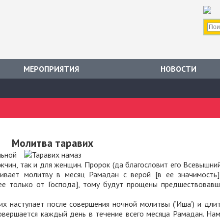
МЕРОПРИЯТИЯ
НОВОСТИ
Молитва таравих
льной
ужчин, так и для женщин. Пророк (да благословит его Всевышни
таивает молитву в месяц Рамадан с верой [в ее значимость
ее только от Господа], тому будут прощены предшествовавш
х наступает после совершения ночной молитвы (‘Иша’) и дли
совершается каждый день в течение всего месяца Рамадан. На