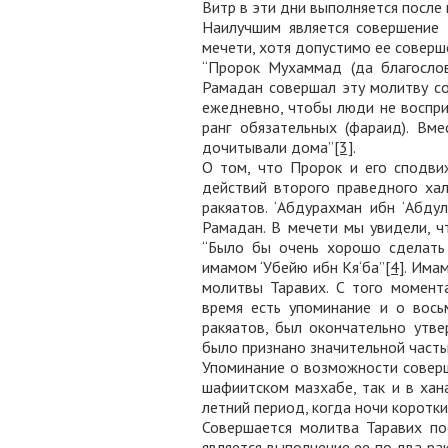
Витр в эти дни выполняется после
Наилучшим является совершение 
мечети, хотя допустимо ее соверш
“Пророк Мухаммад (да благослов
Рамадан совершал эту молитву со
ежедневно, чтобы люди не воспри
ранг обязательных (фараид). Вм
дочитывали дома”
[3]
.
О том, что Пророк и его сподви
действий второго праведного хал
ракяатов. ‘Абдурахман ибн ‘Абду
Рамадан. В мечети мы увидели, чт
“Было бы очень хорошо сделать 
имамом ‘Убейю ибн Кя‘ба”
[4]
. Има
молитвы Таравих. С того момент
время есть упоминание и о вось
ракяатов, был окончательно утв
было признано значительной част
Упоминание о возможности соверш
шафиитском мазхабе, так и в ха
летний период, когда ночи коротки
Совершается молитва Таравих по
является выполнение ее по два р