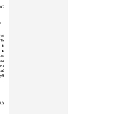
в”.
.
нул
ть
 в
 в
как
ных
из
хаб
туб
аш-
18