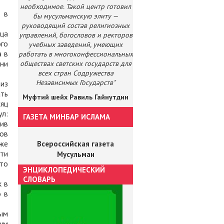
необходимое. Такой центр готовил
 в
бы мусульманскую элиту —
руководящий состав религиозных
ца
управлений, богословов и ректоров
ого
учебных заведений, умеющих
а в
работать в многоконфессиональных
они
обществах светских государств для
всех стран Содружества
Независимых Государств"
 из
ать
Муфтий шейх Равиль Гайнутдин
сяц
ул:
ГАЗЕТА МИНБАР ИСЛАМА
ив
тов
 же
Всероссийская газета
ати
Мусульман
что
ЭНЦИКЛОПЕДИЧЕСКИЙ
СЛОВАРЬ
к в
о в
ным
вум