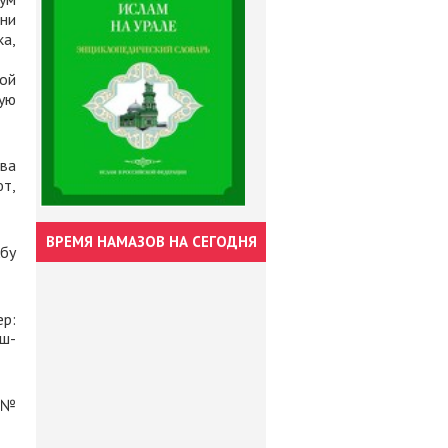
ени
ка,
шой
кую
тва
т,
ВРЕМЯ НАМАЗОВ НА СЕГОДНЯ
бу
ер:
аш-
с №