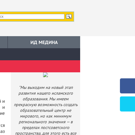
ИД МЕДИНА
"Мы выходим на новый этап
развития нашего исламского
образования. Мы имеем
й и
прекрасную возможность создать
] и
образовательный центр не
ие
мирового, но как минимум
регионального значения — в
тся
пределах постсоветского
маз
пространства, для этого есть все