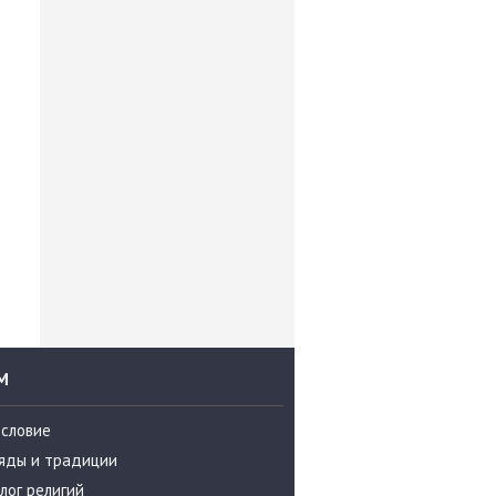
М
ословие
яды и традиции
лог религий