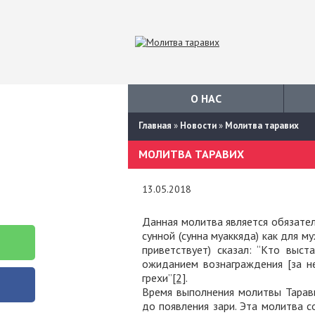
О НАС
Главная
»
Новости
»
Молитва таравих
МОЛИТВА ТАРАВИХ
13.05.2018
Данная молитва является обязате
сунной (сунна муаккяда) как для м
приветствует) сказал: “Кто выс
ожиданием вознаграждения [за н
грехи”
[2]
.
Время выполнения молитвы Тарави
до появления зари. Эта молитва 