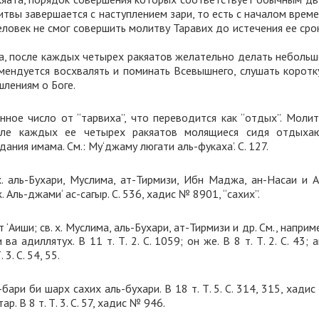
итвы завершается с наступлением зари, то есть с началом врем
еловек не смог совершить молитву Таравих до истечения ее сро
, после каждых четырех ракяатов желательно делать неболь
омендуется восхвалять и поминать Всевышнего, слушать корот
лениям о Боге.
ое число от “тарвиха”, что переводится как “отдых”. Моли
сле каждых ее четырех ракяатов молящиеся сидя отдыхаю
ания имама. См.: Му‘джаму люгати аль-фукаха’. С. 127.
аль-Бухари, Муслима, ат-Тирмизи, Ибн Маджа, ан-Насаи и А
 Аль-джами‘ ас-сагыр. С. 536, хадис № 8901, “сахих”.
Аиши; св. х. Муслима, аль-Бухари, ат-Тирмизи и др. См., наприм
ва адиллятух. В 11 т. Т. 2. С. 1059; он же. В 8 т. Т. 2. С. 43; 
3. С. 54, 55.
ари би шарх сахих аль-бухари. В 18 т. Т. 5. С. 314, 315, хади
. В 8 т. Т. 3. С. 57, хадис № 946.