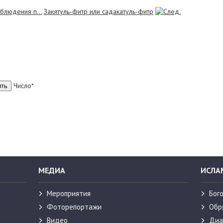
блюдения п...
Закятуль-фитр или садакатуль-фитр
Число*
МЕДИА
ИСЛА
Мероприятия
Бог
Фоторепортажи
Обр
Видео
Диа