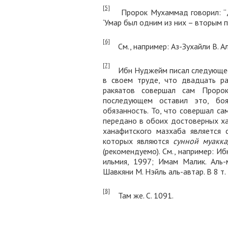
[5]
Пророк Мухаммад говорил: “Для
‘Умар был одним из них – вторым
[6]
См., например: Аз-Зухайли В. Аль
[7]
Ибн Нуджейм писал следующее: 
в своем труде, что двадцать ра
ракяатов совершал сам Пророк
последующем оставил это, боя
обязанность. То, что совершал са
передано в обоих достоверных ха
ханафитского мазхаба является 
которых являются
сунной муакк
(рекомендуемо). См., например: Ибн
ильмия, 1997; Имам Малик. Аль-
Шавкяни М. Нэйль аль-автар. В 8 т. Т
[8]
Там же. С. 1091.