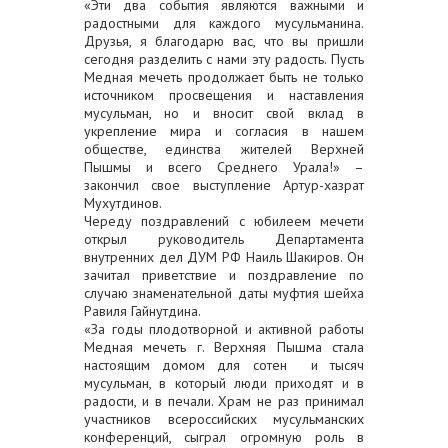
«Эти два события являются важными и
радостными для каждого мусульманина.
Друзья, я благодарю вас, что вы пришли
сегодня разделить с нами эту радость. Пусть
Медная мечеть продолжает быть не только
источником просвещения и наставления
мусульман, но и вносит свой вклад в
укрепление мира и согласия в нашем
обществе, единства жителей Верхней
Пышмы и всего Среднего Урала!» –
закончил свое выступление Артур-хазрат
Мухутдинов.
Череду поздравлений с юбилеем мечети
открыл руководитель Департамента
внутренних дел ДУМ РФ Наиль Шакиров. Он
зачитал приветствие и поздравление по
случаю знаменательной даты муфтия шейха
Равиля Гайнутдина.
«За годы плодотворной и активной работы
Медная мечеть г. Верхняя Пышма стала
настоящим домом для сотен и тысяч
мусульман, в который люди приходят и в
радости, и в печали. Храм не раз принимал
участников всероссийских мусульманских
конференций, сыграл огромную роль в