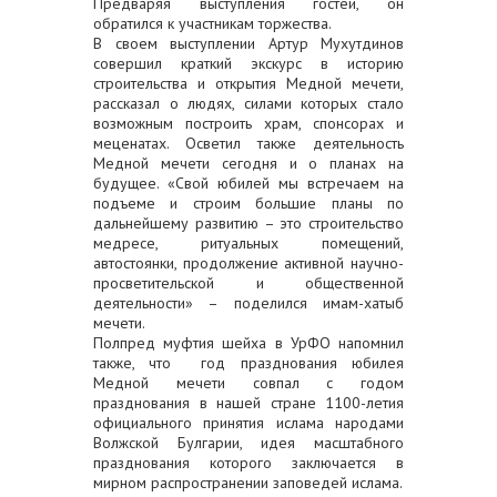
Предваряя выступления гостей, он
обратился к участникам торжества.
В своем выступлении Артур Мухутдинов
совершил краткий экскурс в историю
строительства и открытия Медной мечети,
рассказал о людях, силами которых стало
возможным построить храм, спонсорах и
меценатах. Осветил также деятельность
Медной мечети сегодня и о планах на
будущее. «Свой юбилей мы встречаем на
подъеме и строим большие планы по
дальнейшему развитию – это строительство
медресе, ритуальных помещений,
автостоянки, продолжение активной научно-
просветительской и общественной
деятельности» – поделился имам-хатыб
мечети.
Полпред муфтия шейха в УрФО напомнил
также, что год празднования юбилея
Медной мечети совпал с годом
празднования в нашей стране 1100-летия
официального принятия ислама народами
Волжской Булгарии, идея масштабного
празднования которого заключается в
мирном распространении заповедей ислама.