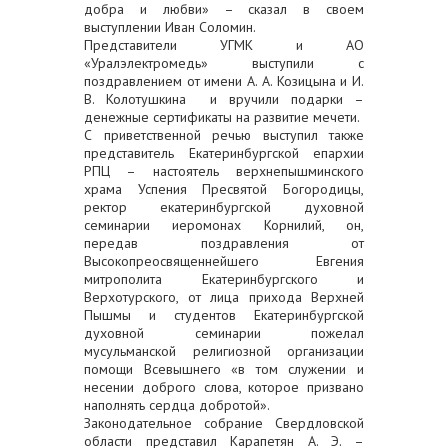
добра и любви» – сказал в своем
выступлении Иван Соломин.
Представители УГМК и АО
«Уралэлектромедь» выступили с
поздравлением от имени А. А. Козицына и И.
В. Колотушкина и вручили подарки –
денежные сертификаты на развитие мечети.
С приветственной речью выступил также
представитель Екатеринбургской епархии
РПЦ – настоятель верхнепышминского
храма Успения Пресвятой Богородицы,
ректор екатеринбургской духовной
семинарии иеромонах Корнилий, он,
передав поздравления от
Высокопреосвященнейшего Евгения
митрополита Екатеринбургского и
Верхотурского, от лица прихода Верхней
Пышмы и студентов Екатеринбургской
духовной семинарии пожелал
мусульманской религиозной организации
помощи Всевышнего «в том служении и
несении доброго слова, которое призвано
наполнять сердца добротой».
Законодательное собрание Свердловской
области представил Карапетян А. Э. –