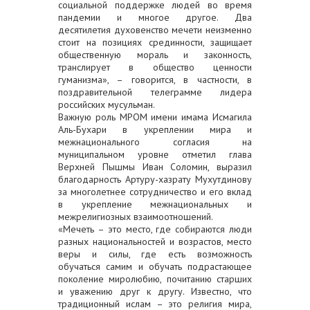
социальной поддержке людей во время
пандемии и многое другое. Два
десятилетия духовенство мечети неизменно
стоит на позициях срединности, защищает
общественную мораль и законность,
транслирует в общество ценности
гуманизма», – говорится, в частности, в
поздравительной телеграмме лидера
российских мусульман.
Важную роль МРОМ имени имама Исмагила
Аль-Бухари в укреплении мира и
межнационального согласия на
муниципальном уровне отметил глава
Верхней Пышмы Иван Соломин, выразил
благодарность Артуру-хазрату Мухутдинову
за многолетнее сотрудничество и его вклад
в укрепление межнациональных и
межрелигиозных взаимоотношений.
«Мечеть – это место, где собираются люди
разных национальностей и возрастов, место
веры и силы, где есть возможность
обучаться самим и обучать подрастающее
поколение миролюбию, почитанию старших
и уважению друг к другу. Известно, что
традиционный ислам – это религия мира,