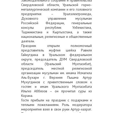
Законодательного собрания и правительства
Свердловской области, Уральской горно-
металлургической компании и его головного
предприятия – Уралэлектромеди,
Духовного управления мусульман
Российской Федерации, генеральные
консулы республик Узбекистана,
Таджикистана и Кыргызстана, а также
национальные, религиозные и общественные
деятели.
Праздник открыли полномочный
представитель муфтия шейха Равиля
Гайнутдина в Уральском федеральном
округе, председатель ДУМ Свердловской
области (Уральский Мухтасибат),
председатель местной религиозной
организации мусульман им. имама Исмагила
Аль-Бухари г. Верхняя Пышма Артур
Мухутдинов с приветственным словом к
гостям и имам Уральского Мухтасибата
Ильгиз Аббязов – он прочитал суры из
Корана.
Гости прибыли на праздник с подарками и
теплыми пожеланиями. Роль модератора
мероприятия взял в свои руки Артур-хазрат.