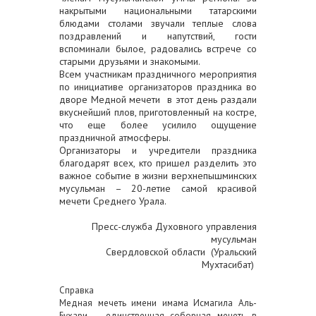
накрытыми национальными татарскими
блюдами столами звучали теплые слова
поздравлений и напутствий, гости
вспоминали былое, радовались встрече со
старыми друзьями и знакомыми.
Всем участникам праздничного мероприятия
по инициативе организаторов праздника во
дворе Медной мечети в этот день раздали
вкуснейший плов, приготовленный на костре,
что еще более усилило ощущение
праздничной атмосферы.
Организаторы и учредители праздника
благодарят всех, кто пришел разделить это
важное событие в жизни верхнепышминских
мусульман – 20-летие самой красивой
мечети Среднего Урала.
Пресс-служба Духовного управления
мусульман
Свердловской области (Уральский
Мухтасибат)
Справка
Медная мечеть имени имама Исмагила Аль-
Бухари – единственная соборная мечеть в