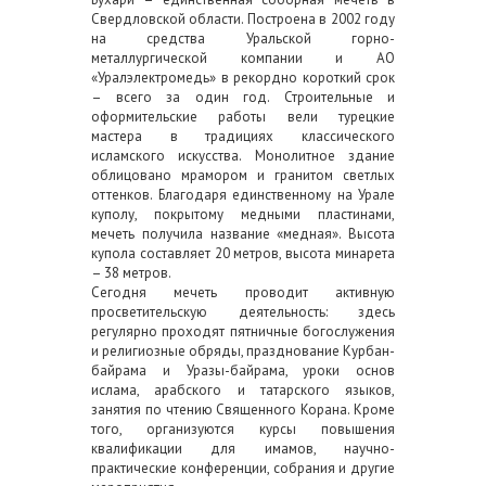
Свердловской области. Построена в 2002 году
на средства Уральской горно-
металлургической компании и АО
«Уралэлектромедь» в рекордно короткий срок
– всего за один год. Строительные и
оформительские работы вели турецкие
мастера в традициях классического
исламского искусства. Монолитное здание
облицовано мрамором и гранитом светлых
оттенков. Благодаря единственному на Урале
куполу, покрытому медными пластинами,
мечеть получила название «медная». Высота
купола составляет 20 метров, высота минарета
– 38 метров.
Сегодня мечеть проводит активную
просветительскую деятельность: здесь
регулярно проходят пятничные богослужения
и религиозные обряды, празднование Курбан-
байрама и Уразы-байрама, уроки основ
ислама, арабского и татарского языков,
занятия по чтению Священного Корана. Кроме
того, организуются курсы повышения
квалификации для имамов, научно-
практические конференции, собрания и другие