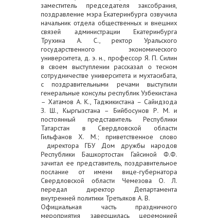
заместитель председателя заксобрания,
поздравление мэра Екатеринбурга озвучила
начальник отдела общественных и внешних
связей администрации Екатеринбурга
Трухина А. С., ректор Уральского
государственного экономического
университета, д. э. н., профессор Я. П. Силин
в своем выступлении рассказал о тесном
сотрудничестве университета и мухтасибата,
с поздравительными речами выступили
генеральные консулы республик Узбекистана
– Хатамов А. К., Таджикистана – Сайидзода
З. Ш., Кыргызстана – Бийбосунов Р. М. и
постоянный представитель Республики
Татарстан в Свердловской области
Гильфанов Х. М.; приветственное слово
директора ГБУ Дом дружбы народов
Республики Башкортостан Гайсиной Ф.Ф.
зачитал ее представитель, поздравительное
послание от имени вице-губернатора
Свердловской области Чемезова О. Л.
передал директор Департамента
внутренней политики Третьяков А. В.
Официальная часть праздничного
мероприятия завершилась церемонией