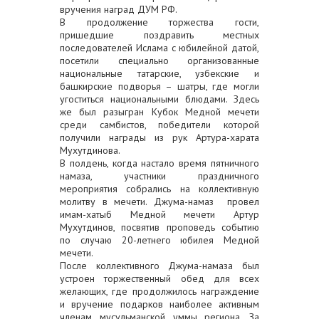
вручения наград ДУМ РФ.
В продолжение торжества гости,
пришедшие поздравить местных
последователей Ислама с юбилейной датой,
посетили специально организованные
национальные татарские, узбекские и
башкирские подворья – шатры, где могли
угоститься национальными блюдами. Здесь
же был разыгран Кубок Медной мечети
среди самбистов, победители которой
получили награды из рук Артура-харата
Мухутдинова.
В полдень, когда настало время пятничного
намаза, участники праздничного
мероприятия собрались на коллективную
молитву в мечети. Джума-намаз провел
имам-хатыб Медной мечети Артур
Мухутдинов, посвятив проповедь событию
по случаю 20-летнего юбилея Медной
мечети.
После коллективного Джума-намаза был
устроен торжественный обед для всех
желающих, где продолжилось награждение
и вручение подарков наиболее активным
членам мусульманской уммы региона. За