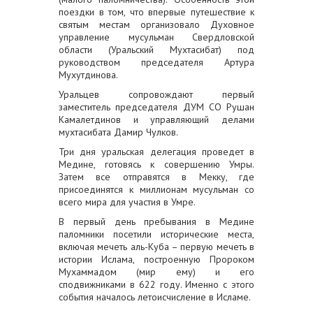
поездки в том, что впервые путешествие к
святым местам организовало Духовное
управление мусульман Свердловской
области (Уральский Мухтасибат) под
руководством председателя Артура
Мухутдинова.
Уральцев сопровождают первый
заместитель председателя ДУМ СО Рушан
Камалетдинов и управляющий делами
мухтасибата Дамир Чулков.
Три дня уральская делегация проведет в
Медине, готовясь к совершению Умры.
Затем все отправятся в Мекку, где
присоединятся к миллионам мусульман со
всего мира для участия в Умре.
В первый день пребывания в Медине
паломники посетили исторические места,
включая мечеть аль-Куба – первую мечеть в
истории Ислама, построенную Пророком
Мухаммадом (мир ему) и его
сподвижниками в 622 году. Именно с этого
события началось летоисчисление в Исламе.