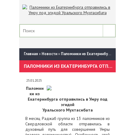
Главная
»
Новости
»
Паломники из Екатеринбурга отправились в Умру под эгидой Уральского Мухтасибата
ПАЛОМНИКИ ИЗ ЕКАТЕРИНБУРГА ОТПРАВИЛИСЬ В УМРУ ПОД ЭГИДОЙ УРАЛЬСКОГО МУХТАСИБАТА
25.01.2025
Паломни
ки из
Екатеринбурга отправились в Умру под
эгидой
Уральского Мухтасибата
В месяц Раджаб группа из 13 паломников из
Свердловской области отправилась в
духовный путь для совершения Умры
(малого паломничества). Особенность этой