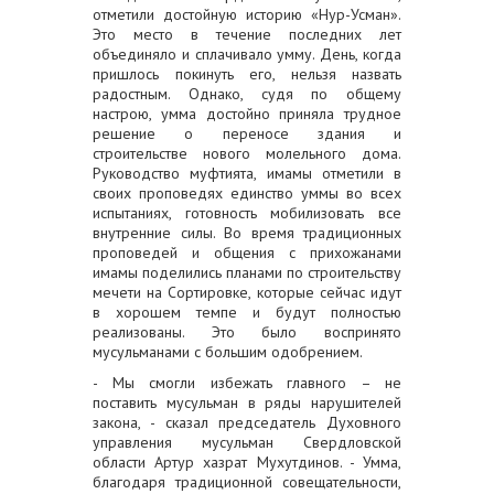
отметили достойную историю «Нур-Усман».
Это место в течение последних лет
объединяло и сплачивало умму. День, когда
пришлось покинуть его, нельзя назвать
радостным. Однако, судя по общему
настрою, умма достойно приняла трудное
решение о переносе здания и
строи
тельстве нового молельного дома.
Руководство муфтията, имамы отметили в
своих проповедях единство уммы во всех
испытаниях, готовность мобилизовать все
внутренние силы. Во время традиционных
проповедей и общения с прихожанами
имамы поделились планами по строительству
мечети на Сортировке, которые сейчас идут
в хорошем темпе и будут полностью
реализованы. Это было воспринято
мусульманами с большим одобрением.
- Мы смогли избежать главного – не
поставить мусульман в ряды нарушителей
закона, - сказал председатель Духовного
управления мусульман Свердловской
области Артур хазрат Мухутдинов. - Умма,
благодаря традиционной совещательности,