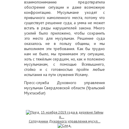
взаимопониманию предотвратила
обострение ситуации и даже возможную
конфронтацию. Мусульмане уходят с
привычного намоленного места, потому что
существует решение суда, а умма не может
встать в ряды нарушителей закона. Много
усилий было приложено, чтобы сохранить
это место для мусульман. Решение суда
оказалось не в пользу общины, и мы
выполняем эти требования. Как бы трудно
нам не было, мы принимаем эту ситуацию,
хоть с тяжёлым сердцем, но, как и положено
мусульманам, с помощью Всевышнего,
стойко и с готовностью пройти любые
испытания на пути служения Исламу.
Пресс-служба Духовного управления
мусульман Свердловской области (Уральский
Мухтасибат)
15 ноября 2019 года в деревне Гайны
А...
Сотрудники Духовного управления мусул...