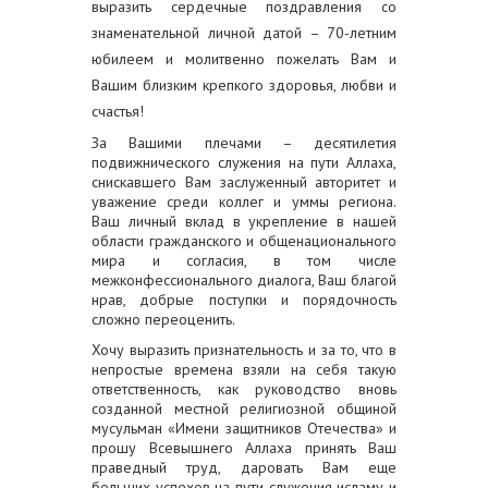
выразить сердечные поздравления со
знаменательной личной датой – 70-летним
юбилеем и молитвенно пожелать Вам и
Вашим близким крепкого здоровья, любви и
счастья!
За Вашими плечами – десятилетия
подвижнического служения на пути Аллаха,
снискавшего Вам заслуженный авторитет и
уважение среди коллег и уммы региона.
Ваш личный вклад в укрепление в нашей
области гражданского и общенационального
мира и согласия, в том числе
межконфессионального диалога, Ваш благой
нрав, добрые поступки и порядочность
сложно переоценить.
Хочу выразить признательность и за то, что в
непростые времена взяли на себя такую
ответственность, как руководство вновь
созданной местной религиозной общиной
мусульман «Имени защитников Отечества» и
прошу Всевышнего Аллаха принять Ваш
праведный труд, даровать Вам еще
больших успехов на пути служения исламу и