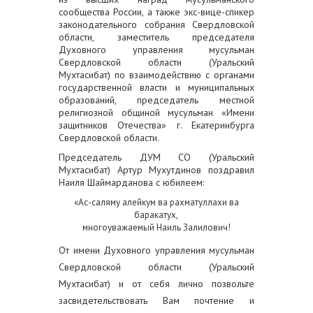
сообщества России, а также экс-вице-спикер
законодательного собрания Свердловской
области, заместитель председателя
Духовного управления мусульман
Свердловской области (Уральский
Мухтасибат) по взаимодействию с органами
государственной власти и муниципальных
образований, председатель местной
религиозной общиной мусульман «Имени
защитников Отечества» г. Екатеринбурга
Свердловской области.
Председатель ДУМ СО (Уральский
Мухтасибат) Артур Мухутдинов поздравил
Наиля Шаймарданова с юбилеем:
«Ас-саляму алейкум ва рахматуллахи ва
баракатух,
многоуважаемый Наиль Залилович!
От имени Духовного управления мусульман
Свердловской области (Уральский
Мухтасибат) и от себя лично позвольте
засвидетельствовать Вам почтение и