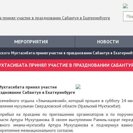
МЕРОПРИЯТИЯ
НОВОСТИ
ского Мухтасибата принял участие в праздновании Сабантуя в Екатеринб
Мухтасибата принял участие
аздновании Сабантуя в Екатеринбурге
 семейного отдыха «Эльмашевский», который прошел в субботу 14 ию
вления мусульман Свердловской области (Уральский Мухтасибат).
 прибыл на праздник по приглашению организаторов и по поруче
сти Артура Мухутдинова. В своем выступлении Рамиль-хазрат пере
авного имама-мухтасиба Артура Мухутдинова и подчеркнул важно
укрепления межнационального согласия.