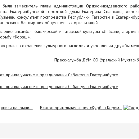
 были заместитель главы администрации Орджоникидзевского рай
тата Екатеринбургской городской думы Екатерина Снашкова, дирек
зьмин, консультант постпредства Республики Татарстан в Екатеринбу
татарских и башкирских общественных организаций.
ление ансамбля башкирской и татарской культуры «Ляйсан», спортив
борьбу «Корэш».
ою роль в сохранении культурного наследия и укреплении дружбы ме
Пресс-служба ДУМ СО (Уральский Мухтасиб
ршили паломни...
Благотворительная акция «Курбан Керим...