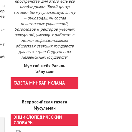
пространства, для этого есть все
она
необходимое. Такой центр
тор
готовил бы мусульманскую элиту
рге
— руководящий состав
религиозных управлений,
богословов и ректоров учебных
ные
заведений, умеющих работать в
многоконфессиональных
жду
обществах светских государств
для всех стран Содружества
ат)
Независимых Государств"
Муфтий шейх Равиль
Гайнутдин
ГАЗЕТА МИНБАР ИСЛАМА
Всероссийская газета
Мусульман
ЭНЦИКЛОПЕДИЧЕСКИЙ
СЛОВАРЬ