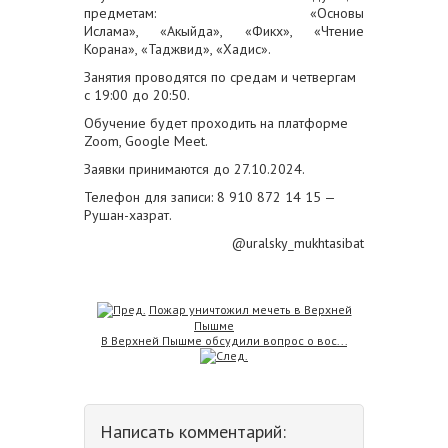
предметам:
«Основы
Ислама», «
Акыйда», «
Фикх», «
Чтение
Корана», «
Таджвид», «
Хадис».
Занятия проводятся по средам и четвергам
с 19:00 до 20:50.
Обучение будет проходить на платформе
Zoom, Google Meet.
Заявки принимаются до 27.10.2024.
Телефон для записи:
8 910 872 14 15
—
Рушан-хазрат.
@uralsky_mukhtasibat
Пожар уничтожил мечеть в Верхней
Пышме
В Верхней Пышме обсудили вопрос о вос...
Написать комментарий: