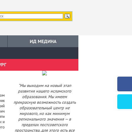
ИД МЕДИНА
УРГ
"Мы выходим на новый этап
развития нашего исламского
том
образования. Мы имеем
фик
прекрасную возможность создать
кий
образовательный центр не
вич
мирового, но как минимум
яти
регионального значения — в
и и
пределах постсоветского
его
пространства, для этого есть все