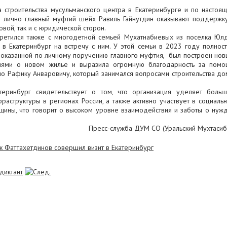
а строительства мусульманского центра в Екатеринбурге и по настоя
 лично главный муфтий шейх Равиль Гайнутдин оказывают поддержк
овой, так и с юридической сторон.
третился также с многодетной семьей Мухатнабиевых из поселка Юл
 в Екатеринбург на встречу с ним. У этой семьи в 2023 году полнос
 оказанной по личному поручению главного муфтия, был построен нов
иями о новом жилье и выразила огромную благодарность за помо
чно Рафику Анваровичу, который занимался вопросами строительства до
теринбург свидетельствует о том, что организация уделяет боль
аструктуры в регионах России, а также активно участвует в социаль
щины, что говорит о высоком уровне взаимодействия и заботы о нуж
Пресс-служба ДУМ СО (Уральский Мухтасиб
диктант