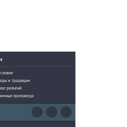
М
ословие
яды и традиции
лог религий
ничные проповеди