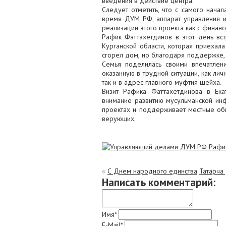
введения в действие центра.
Следует отметить, что с самого начал
время ДУМ РФ, аппарат управления и
реализации этого проекта как с финанс
Рафик Фаттахетдинов в этот день вс
Курганской области, которая приехала
сгорел дом, но благодаря поддержке,
Семья поделилась своими впечатлен
оказанную в трудной ситуации, как ли
так и в адрес главного муфтия шейха.
Визит Рафика Фаттахетдинова в Ека
внимание развитию мусульманской инфр
проектах и поддерживает местные об
верующих.
С Днем народного единства
Татарча 
Написать комментарий:
Имя*
E-Mail*