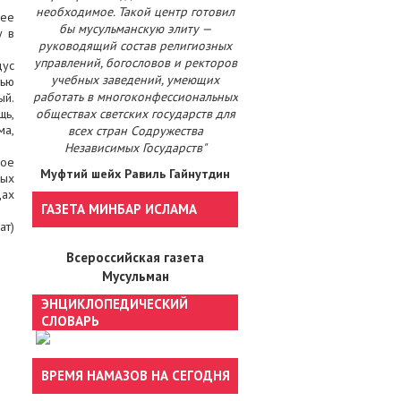
необходимое. Такой центр готовил
щее
бы мусульманскую элиту —
у в
руководящий состав религиозных
управлений, богословов и ректоров
дус
учебных заведений, умеющих
тью
работать в многоконфессиональных
ый.
щь,
обществах светских государств для
ма,
всех стран Содружества
Независимых Государств"
шое
Муфтий шейх Равиль Гайнутдин
ных
дах
ГАЗЕТА МИНБАР ИСЛАМА
ат)
Всероссийская газета
Мусульман
ЭНЦИКЛОПЕДИЧЕСКИЙ
СЛОВАРЬ
ВРЕМЯ НАМАЗОВ НА СЕГОДНЯ