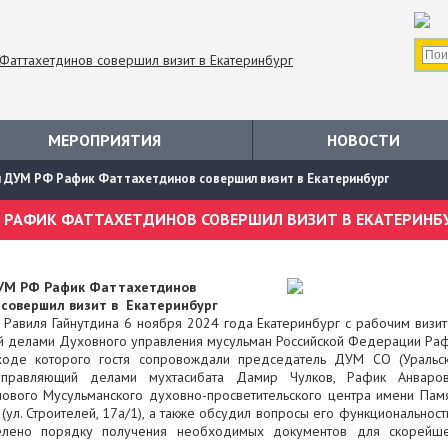
МЕРОПРИЯТИЯ
НОВОСТИ
 ДУМ РФ Рафик Фаттахетдинов совершил визит в Екатеринбург
РАФИК ФАТТАХЕТДИНОВ СОВЕРШИЛ ВИЗИТ В ЕКАТЕРИНБ
УМ РФ Рафик Фаттахетдинов
совершил визит в Екатеринбург
Равиля Гайнутдина 6 ноября 2024 года Екатеринбург с рабочим визи
ий делами Духовного управления мусульман Российской Федерации Ра
 ходе которого гостя сопровождали председатель ДУМ СО (Уральс
управляющий делами мухтасибата Дамир Чулков, Рафик Анваро
 нового Мусульманского духовно-просветительского центра имени Пам
 (ул. Строителей, 17а/1), а также обсудил вопросы его функциональност
елено порядку получения необходимых документов для скорейш