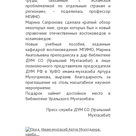
труды, связанные с исламской
проблематикой по отдельным странам и
регионам», – поделилась профессор
МГИМО.
Марина Сапронова сделала краткий обзор
некоторых книг, среди которых был и новый
справочник отечественных востоковедов и
исламоведов.
Новые учебные пособия, изданные
кафедрой востоковедения МГИМО, Марина
Анатольевна преподнесла в дар библиотеке
ДУМ СО (Уральский Мухтасибат) в лице
полномочного представителя председателя
ДУМ РФ в УрФО имама-мухтасиба Артура
Мухутдинова, выразив благодарность за
приглашение на столь масштабное научное
мероприятие.
Подарок займет достойное место в
библиотеке Уральского Мухтасибата.
Пресс-служба ДУМ СО (Уральский
Мухтасибат)
Имам-мухтасиб Артур Мухутдинов:
наибо...