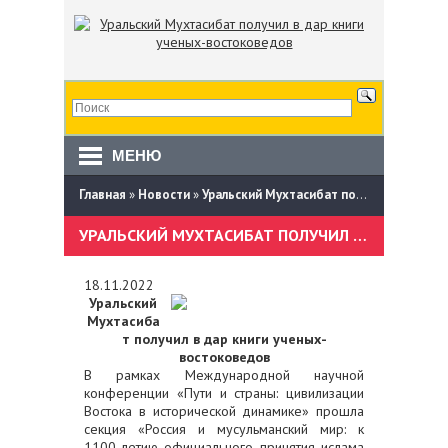
МЕНЮ
Главная
»
Новости
»
Уральский Мухтасибат получил в дар книги ученых-востоковедов
УРАЛЬСКИЙ МУХТАСИБАТ ПОЛУЧИЛ В ДАР КНИГИ УЧЕНЫХ-ВОСТОКОВЕДОВ
18.11.2022
Уральский
Мухтасиба
т получил в дар книги ученых-
востоковедов
В рамках Международной научной
конференции «Пути и страны: цивилизации
Востока в исторической динамике» прошла
секция «Россия и мусульманский мир: к
1100-летию официального принятия ислама