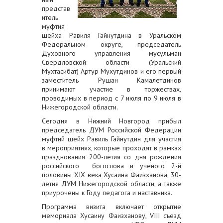
представ
итель
муфтия
шейха Равиля Гайнутдина в Уральском
Федеральном округе, председатель
Духовного управления мусульман
Свердловской области (Уральский
Мухтасибат) Артур Мухутдинов и его первый
заместитель Рушан Камалетдинов
принимают участие в торжествах,
проводимых в период с 7 июля по 9 июля в
Нижегородской области.
Сегодня в Нижний Новгород прибыл
председатель ДУМ Российской Федерации
муфтий шейх Равиль Гайнутдин для участия
в мероприятиях, которые проходят в рамках
празднования 200-летия со дня рождения
российского богослова и ученого 2-й
половины XIX века Хусаина Фаизханова, 30-
летия ДУМ Нижегородской области, а также
приурочены к Году педагога и наставника.
Программа визита включает открытие
мемориала Хусаину Фаизханову, VIII съезд