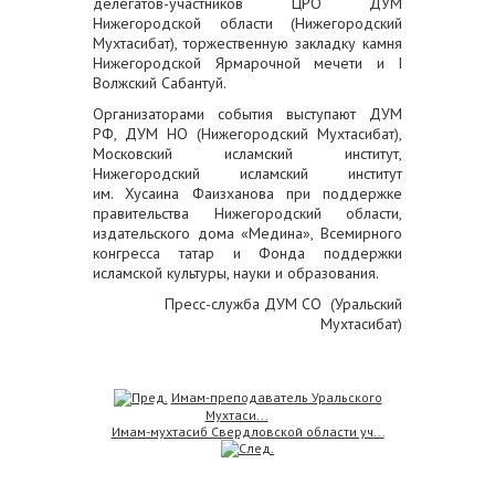
делегатов-участников ЦРО ДУМ
Нижегородской области (Нижегородский
Мухтасибат), торжественную закладку камня
Нижегородской Ярмарочной мечети и I
Волжский Сабантуй.
Организаторами события выступают ДУМ
РФ, ДУМ НО (Нижегородский Мухтасибат),
Московский исламский институт,
Нижегородский исламский институт
им. Хусаина Фаизханова при поддержке
правительства Нижегородский области,
издательского дома «Медина», Всемирного
конгресса татар и Фонда поддержки
исламской культуры, науки и образования.
Пресс-служба ДУМ СО (Уральский
Мухтасибат)
Имам-преподаватель Уральского
Мухтаси...
Имам-мухтасиб Свердловской области уч...