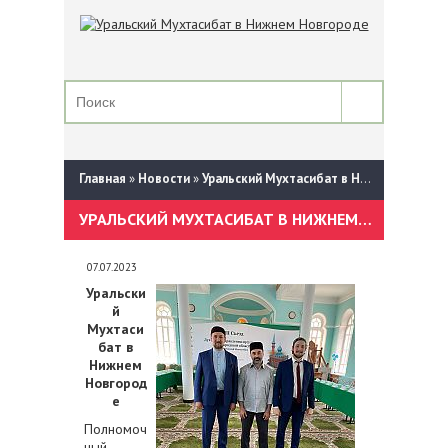
Главная
»
Новости
»
Уральский Мухтасибат в Нижнем Новгороде
УРАЛЬСКИЙ МУХТАСИБАТ В НИЖНЕМ НОВГОРОДЕ
07.07.2023
Уральски
й
Мухтаси
бат в
Нижнем
Новгород
е
Полномоч
ный