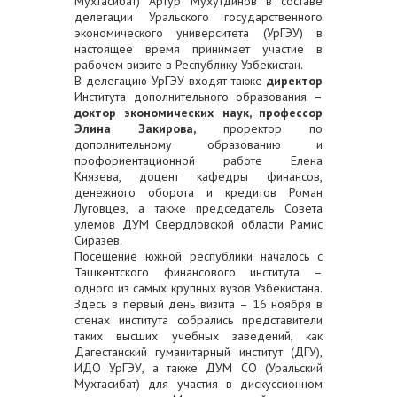
Мухтасибат) Артур Мухутдинов в составе
делегации Уральского государственного
экономического университета (УрГЭУ) в
настоящее время принимает участие в
рабочем визите в Республику Узбекистан.
В делегацию УрГЭУ входят также
д
иректор
Института дополнительного образования
–
доктор экономических наук, профессор
Элина Закирова
,
проректор по
дополнительному образованию и
профориентационной работе Елена
Князева, доцент кафедры финансов,
денежного оборота и кредитов Роман
Луговцев, а также председатель Совета
улемов ДУМ Свердловской области Рамис
Сиразев.
Посещение южной республики началось с
Ташкентского финансового института –
одного из самых крупных вузов Узбекистана.
Здесь в первый день визита – 16 ноября в
стенах института собрались представители
таких высших учебных заведений, как
Дагестанский гуманитарный институт (ДГУ),
ИДО УрГЭУ, а также ДУМ СО (Уральский
Мухтасибат) для участия в дискуссионном