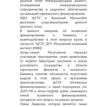
круглом столе «Международный диалог»,
посвященный международному
сотрудничеству в кадровом обеспечении
организаций партнерского финансирования.
ИДО УрГЭУ и Уральский Мухтасибат
выступили соорганизаторами данного
круглого стола.
В диалоге говорили об исламском
финансировании и банкинге, о
взаимодействии в этом вопросе вузов, в
частности УрГЭУ, ДГУ, Московский исламский
институт (МИИ).
Артур-хазрат Мухутдинов передал
участникам мероприятия слова приветствия
от муфтия Гайнутдина рассказал о шагах
российского государства в области
партнерских финансов и исламского
банкинга, отметив актуальность подготовки
кадров в этой сфере и программы
переподготовки УрГЭУ «Исламское
финансирование», а также подчеркнул, что
ДУМ РФ и лично муфтий давно занимаются
темой исламского финансирования,
продвигая этот вопрос на разных уровнях.
Элина Закирова, которая является также