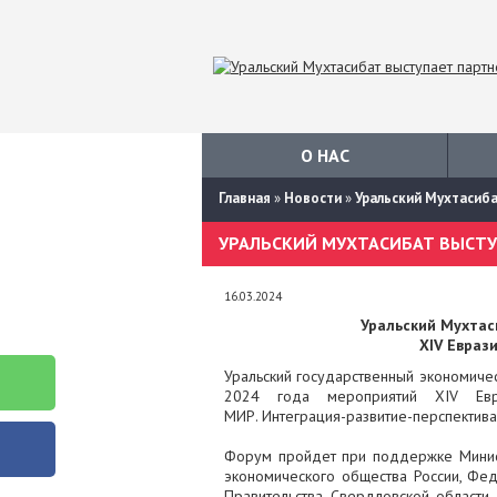
О НАС
Главная
»
Новости
»
Уральский Мухтасиб
16.03.2024
Уральский Мухтас
XIV Евраз
Уральский государственный экономичес
2024 года мероприятий XIV Евр
МИР.
Интеграция-развитие-перспектива
Форум пройдет при поддержке Минист
экономического общества России, Фе
Правительства Свердловской области