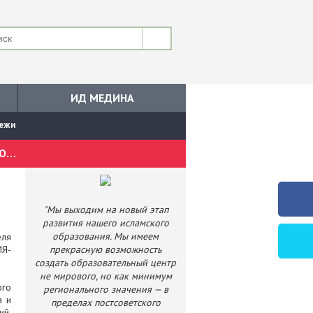
ИД МЕДИНА
дежи
УРАЛЬСКИЙ МУХТАСИБАТ ВЫСТУПАЕТ ПАРТНЕРОМ XIV ЕВРАЗИЙСКОГО ЭКОНОМИЧЕСКОГО ФОРУМА МОЛОДЕЖИ
"Мы выходим на новый этап
развития нашего исламского
образования. Мы имеем
еля
Я-
прекрасную возможность
создать образовательный центр
не мирового, но как минимум
ого
регионального значения — в
а и
пределах постсоветского
ий,