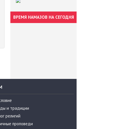
ВРЕМЯ НАМАЗОВ НА СЕГОДНЯ
М
словие
ды и традиции
ог религий
ичные проповеди