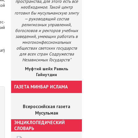
пространства, для этого есть все
кой
необходимое. Такой центр
готовил бы мусульманскую элиту
— руководящий состав
ес-
религиозных управлений,
кий
богословов и ректоров учебных
заведений, умеющих работать в
многоконфессиональных
обществах светских государств
ат)
для всех стран Содружества
Независимых Государств"
Муфтий шейх Равиль
Гайнутдин
ГАЗЕТА МИНБАР ИСЛАМА
Всероссийская газета
Мусульман
ЭНЦИКЛОПЕДИЧЕСКИЙ
СЛОВАРЬ