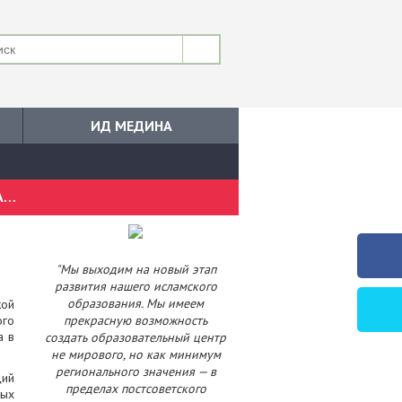
ИД МЕДИНА
УРГЭУ И УРАЛЬСКИЙ МУХТАСИБАТ: УСПЕШНОЕ СОТРУДНИЧЕСТВО В СФЕРЕ ИСЛАМСКОГО ОБРАЗОВАНИЯ
"Мы выходим на новый этап
развития нашего исламского
образования. Мы имеем
кой
ого
прекрасную возможность
а в
создать образовательный центр
не мирового, но как минимум
регионального значения — в
ций
пределах постсоветского
ных