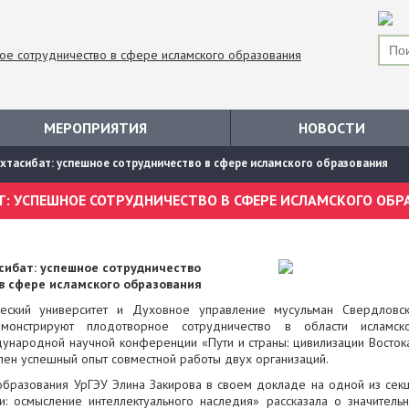
МЕРОПРИЯТИЯ
НОВОСТИ
ухтасибат: успешное сотрудничество в сфере исламского образования
сибат: успешное сотрудничество
в сфере исламского образования
ческий университет и Духовное управление мусульман Свердловс
емонстрируют плодотворное сотрудничество в области исламск
дународной научной конференции «Пути и страны: цивилизации Восток
лен успешный опыт совместной работы двух организаций.
образования УрГЭУ Элина Закирова в своем докладе на одной из сек
: осмысление интеллектуального наследия» рассказала о значитель