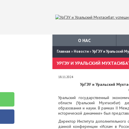
О НАС
Главная
»
Новости
»
УрГЭУ и Уральский М
18.11.2024
УрГЭУ и Уральский Мухта
Уральский государственный экономи
области (Уральский Мухтасибат) д
образования и науки. В рамках II Меж
исторической динамике» был представ
Директор Института дополнительного 
данной конференции «Ислам в России