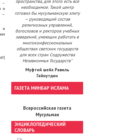
пространства, для этого есть все
х –
необходимое. Такой центр
в и
готовил бы мусульманскую элиту
 –
— руководящий состав
религиозных управлений,
а и
богословов и ректоров учебных
ким
заведений, умеющих работать в
многоконфессиональных
обществах светских государств
для всех стран Содружества
ат)
Независимых Государств"
Муфтий шейх Равиль
Гайнутдин
ГАЗЕТА МИНБАР ИСЛАМА
Всероссийская газета
Мусульман
ЭНЦИКЛОПЕДИЧЕСКИЙ
СЛОВАРЬ