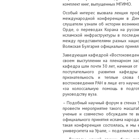
комплект книг, выпущенных МГИМО.
Особый интерес вызвала лекция про
международной конференции в Деми
слушатели узнали об истории возникно
Орде, о переводах Корана на русски
исламской инфраструктуры в последн
между представителями разных национ
Волжская Булгария официально принял
Заведующая кафедрой «Востоковедение
своем выступлении на пленарном за
кафедра шли почти 30 лет, начиная от
поступательного развития кафедр
признательность и теплые слова 
востоковедения РАН в лице его научн
«за колоссальную помощь в подгот
руководству вуза.
– Подобный научный форум в стенах 
провести мероприятие такого масшта
ученые и совместно обсуждали те в
официального принятия ислама народам
такая конференция состоялась, и мы
университета на Урале, – поделился в