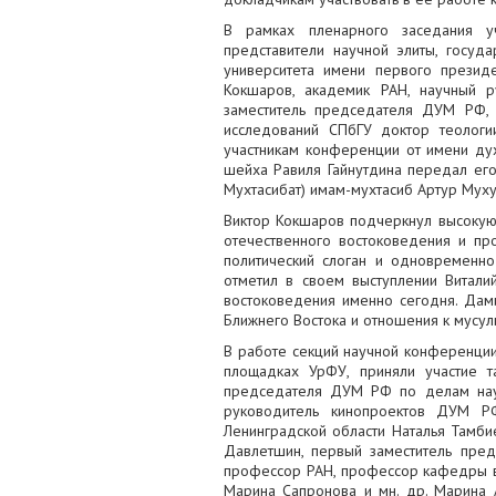
В рамках пленарного заседания уч
представители научной элиты, госуд
университета имени первого президе
Кокшаров, академик РАН, научный р
заместитель председателя ДУМ РФ, р
исследований СПбГУ доктор теолог
участникам конференции от имени д
шейха Равиля Гайнутдина передал ег
Мухтасибат) имам-мухтасиб Артур Муху
Виктор Кокшаров подчеркнул высокую
отечественного востоковедения и пр
политический слоган и одновременно
отметил в своем выступлении Витали
востоковедения именно сегодня. Дам
Ближнего Востока и отношения к мусул
В работе секций научной конференци
площадках УрФУ, приняли участие т
председателя ДУМ РФ по делам наук
руководитель кинопроектов ДУМ Р
Ленинградской области Наталья Тамб
Давлетшин, первый заместитель пред
профессор РАН, профессор кафедры 
Марина Сапронова и мн. др. Марина 