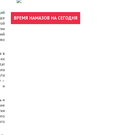
ций
где
ВРЕМЯ НАМАЗОВ НА СЕГОДНЯ
той
тии
ний
тво
а в
 их
тат
ила
ута
у –
У и
ь и
кие
тия
что
ого