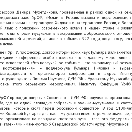
фессора Дамира Мухетдинова, проведенная в рамках одной из сек
довском зале УрФУ, «Ислам в России: вызовы и перспективы», 
вения ислама на территории Хиджаза и на территории России, о Золо
й язык, о положении современного ислама в нашей стране и разви
ие годы, о роли мусульман в выстраивании добрососедских отноше
альностей и религий, а также о событиях 922 года, когда государс
а ислам.
» УрФУ, профессор, доктор исторических наук Гульнара Валиахметов
седании конференции особо отметила, что к данному мероприятию
 ее основателей. «Это неслучайное событие – это закономерный резуль
ы востоковедения», – подчеркнула Гульнара Ниловна и выраз
благодарности от организаторов конференции в адрес Инстит
ого руководителя Виталия Наумкина, ДУМ РФ и Уральскому Мухтасибат
овке этого серьезного мероприятия», Институту Конфуция УрФ
УрФУ проходит впервые. Совместно с ДУМ РФ получилось организоват
ба, где на одной площадке собрались и ученые-мусульмане, и светс
ызовы, которые стоят перед российским обществом. В год 1100-ле
и Волжской Булгарии для нас – мусульман имеет огромное значение, 
 ее организовали на площадке светского вуза – главного федеральн
печатлениями имам-мухтасиб Свердловской области Артур Мухутдинов.