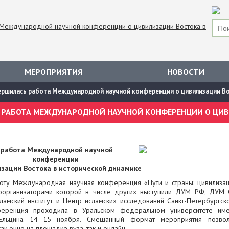
МЕРОПРИЯТИЯ
НОВОСТИ
вершилась работа Международной научной конференции о цивилизации Во
ь работа Международной научной
конференции
изации Востока в исторической динамике
оту Международная научная конференция «Пути и страны: цивилиза
 соорганизаторами которой в числе других выступили ДУМ РФ, ДУМ
сламский институт и Центр исламских исследований Санкт-Петербургск
онференция проходила в Уральском федеральном университете им
 Ельцина 14–15 ноября. Смешанный формат мероприятия позво
ак очно на площадке вуза, так и онлайн.