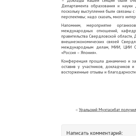
– Доклады нашей секции были очен
Департамента образования и науки
поскольку выступления были связаны с
перспективы; надо сказать, много инте
Напомним, мероприятие организо
международных отношений, кафед
правительства Свердловской области,
внешнеэкономических связей Свердло
международным делам, МИИ, ЦИИ СП
«Россия – Япония».
Конференция прошла динамично и за
оставив у участников, докладчиков и
восторженные отзывы и благодарности
Уральский Мухтасибат получил 
Написать комментарий: