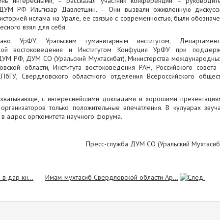
ь интересными, – рассказал участник конференции – руководит
 ДУМ РФ Ильгизар Давлетшин. – Они вызвали оживленную дискусс
 историей ислама на Урале, ее связью с современностью, были обознач
ресного взял для себя.
вано УрФУ, Уральским гуманитарным институтом, Департамен
рой востоковедения и Институтом Конфуция УрФУ при поддер
 ДУМ РФ, ДУМ СО (Уральский Мухтасибат), Министерства международны
вской области, Института востоковедения РАН, Российского совета
бГУ, Свердловского областного отделения Всероссийского общес
хватывающе, с интереснейшими докладами и хорошими презентация
 организаторов только положительные впечатления. В кулуарах звуч
 в адрес оргкомитета научного форума.
Пресс-служба ДУМ СО (Уральский Мухтасиб
в дар кн...
Имам-мухтасиб Свердловской области Ар...