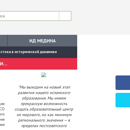
ИД МЕДИНА
стока в исторической динамике
В ЕКАТЕРИНБУРГЕ ЗАВЕРШИЛАСЬ РАБОТА МЕЖДУНАРОДНОЙ НАУЧНОЙ КОНФЕРЕНЦИИ О ЦИВИЛИЗАЦИИ ВОСТОКА В ИСТОРИЧЕСКОЙ ДИНАМИКЕ
"Мы выходим на новый этап
развития нашего исламского
образования. Мы имеем
ции
прекрасную возможность
 СО
создать образовательный центр
ого
не мирового, но как минимум
ени
регионального значения — в
лил
пределах постсоветского