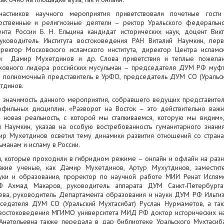
астников научного мероприятия приветствовали почетные гост
арственные и религиозные деятели – ректор Уральского федеральн
нта России Б. Н. Ельцина кандидат исторических наук, доцент Вик
уководитель Института востоковедения РАН Виталий Наумкин, пер
ектор Московского исламского института, директор Центра исламс
ии Дамир Мухетдинов и др. Слова приветствия и теплые пожела
уховного лидера российских мусульман – председателя ДУМ РФ муф
о полномочный представитель в УрФО, председатель ДУМ СО (Уральс
тдинов.
 значимость данного мероприятия, собравшего ведущих представите
офильных дисциплин. «Разворот на Восток – это действительно важ
 новая реальность, с которой мы сталкиваемся, которую мы видим»
й Наумкин, указав на особую востребованность гуманитарного знани
ир Мухетдинов осветил тему динамики развития отношений со стран
ьманам и исламу в России.
и, которые проходили в гибридном режиме – онлайн и офлайн на раз
акие ученые, как Дамир Мухетдинов, Артур Мухутдинов, заместит
и и образования, проректор по научной работе МИИ Ренат Ислям
Ф Ахмад Макаров, руководитель аппарата ДУМ Санкт-Петербург
иева, руководитель Департамента образования и науки ДУМ РФ Ильги
седателя ДУМ СО (Уральский Мухтасибат) Руслан Нурмаметов, а та
востоковедения МГИМО университета МИД РФ доктор исторических н
Анатольевна также передала в дар библиотеке Уральского Мухтасиб