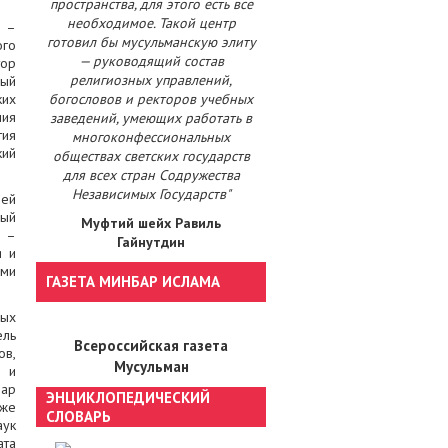
пространства, для этого есть все
необходимое. Такой центр
и –
готовил бы мусульманскую элиту
ого
— руководящий состав
тор
религиозных управлений,
вый
ких
богословов и ректоров учебных
ния
заведений, умеющих работать в
тия
многоконфессиональных
кий
обществах светских государств
для всех стран Содружества
Независимых Государств"
лей
ный
Муфтий шейх Равиль
, –
Гайнутдин
я и
ами
ГАЗЕТА МИНБАР ИСЛАМА
ных
ель
Всероссийская газета
ов,
Мусульман
а и
зар
ЭНЦИКЛОПЕДИЧЕСКИЙ
кже
СЛОВАРЬ
аук
ата