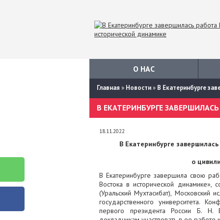
О НАС
Главная
»
Новости
»
В Екатеринбурге за
18.11.2022
В Екатеринбурге завершилас
о цивил
В Екатеринбурге завершила свою раб
Востока в исторической динамике»,
(Уральский Мухтасибат), Московский и
государственного университета. К
первого президента России Б. Н.
докладчикам участвовать в ее работе к