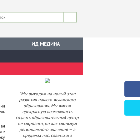
ИД МЕДИНА
"Мы выходим на новый этап
развития нашего исламского
образования. Мы имеем
ени
ель
прекрасную возможность
создать образовательный центр
не мирового, но как минимум
ман
регионального значения — в
оде
пределах постсоветского
еку