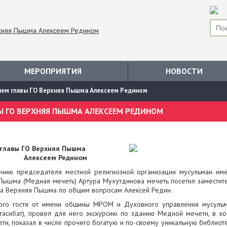
МЕРОПРИЯТИЯ
НОВОСТИ
елем главы ГО Верхняя Пышма Алексеем Редином
Ы ГО ВЕРХНЯЯ ПЫШМА АЛЕКСЕЕМ РЕДИНОМ
 главы ГО Верхняя Пышма
Алексеем Редином
нию председателя местной религиозной организации мусульман им
 Пышма (Медная мечеть) Артура Мухутдинова мечеть посетил заместит
га Верхняя Пышма по общим вопросам Алексей Редин.
тного гостя от имени общины МРОМ и Духовного управления мусуль
тасибат), провел для него экскурсию по зданию Медной мечети, в х
ети, показал в числе прочего богатую и по-своему уникальную библиот