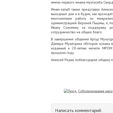
имени первого имама-мухтасиба Сверд
Имам-хатыб также представил Алексею
выходные дни и в будни, как проходят
многолетнюю работу по межрелиг
администрацией Верхней Пышмы, и, по
Ивану Соломину за поддержку ум
сотрудничество на общее благо.
В завершение общения Артур Мухутди
Дамира Мухетдина «История ислама в
изданный к 20-летию мечети МРОМ
прошлом году.
Алексей Редин поблагодарил общину му
Соболезнования наро
Написать комментарий: