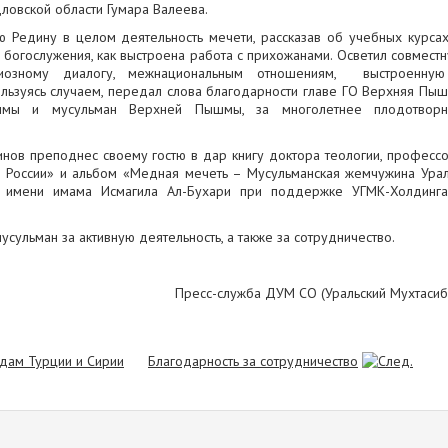
ловской области Гумара Валеева.
 Редину в целом деятельность мечети, рассказав об учебных курсах
 богослужения, как выстроена работа с прихожанами. Осветил совмест
иозному диалогу, межнациональным отношениям, выстроенную
льзуясь случаем, передал слова благодарности главе ГО Верхняя Пы
мы и мусульман Верхней Пышмы, за многолетнее плодотворн
нов преподнес своему гостю в дар книгу доктора теологии, професс
 России» и альбом «Медная мечеть – Мусульманская жемчужина Ура
 имени имама Исмагила Ал-Бухари при поддержке УГМК-Холдинг
сульман за активную деятельность, а также за сотрудничество.
Пресс-служба ДУМ СО (Уральский Мухтасиб
дам Турции и Сирии
Благодарность за сотрудничество