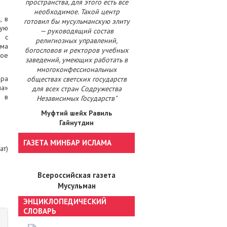
пространства, для этого есть все
необходимое. Такой центр
, в
готовил бы мусульманскую элиту
ную
— руководящий состав
 с
религиозных управлений,
шма
богословов и ректоров учебных
ое
заведений, умеющих работать в
многоконфессиональных
ора
обществах светских государств
ла»
для всех стран Содружества
а в
Независимых Государств"
Муфтий шейх Равиль
Гайнутдин
ГАЗЕТА МИНБАР ИСЛАМА
ат)
Всероссийская газета
Мусульман
ЭНЦИКЛОПЕДИЧЕСКИЙ
СЛОВАРЬ