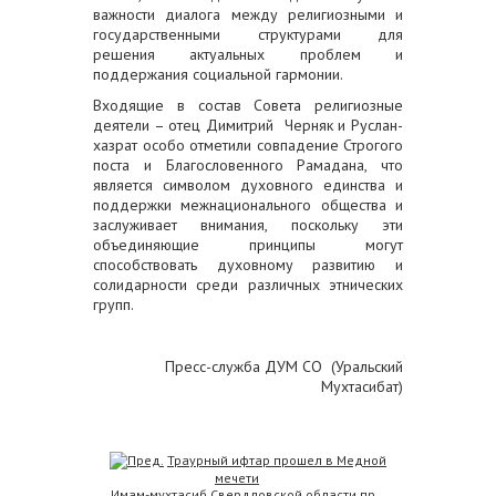
важности диалога между религиозными и
государственными структурами для
решения актуальных проблем и
поддержания социальной гармонии.
Входящие в состав Совета религиозные
деятели – отец Димитрий Черняк и Руслан-
хазрат особо отметили совпадение Строгого
поста и Благословенного Рамадана, что
является символом духовного единства и
поддержки межнационального общества и
заслуживает внимания, поскольку эти
объединяющие принципы могут
способствовать духовному развитию и
солидарности среди различных этнических
групп.
Пресс-служба ДУМ СО (Уральский
Мухтасибат)
Траурный ифтар прошел в Медной
мечети
Имам-мухтасиб Свердловской области пр...