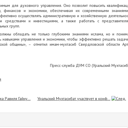
ачимым для духовного управления. Оно позволит повысить квалифика
я, финансов и экономики, обеспечивая их современными знаниям
фективно осуществлять административную и хозяйственную деятельнос
и средствами и инвестициями, а также работать с представител
ьных групп.
жны обладать не только глубокими знаниями ислама, но и поним
ь навыками управления и экономики, чтобы эффективно решать задач
нской общины», – отметил имам-мухтасиб Свердловской области Ар
Пресс-служба ДУМ СО (Уральский Мухтасиб
 Равиля Гайну...
Уральский Мухтасибат участвует в конф...