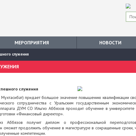
МЕРОПРИЯТИЯ
НОВОСТИ
ешного служения
ЛУЖЕНИЯ
спешного служения
й Мухтасибат) придает большое значение повышению квалификации св
ического сотрудничества с Уральским государственным экономичес
 аппарата ДУМ СО Ильгиз Аббязов проходит обучение в университете
готовки «Финансовый директор».
из Аббязов получит диплом о профессиональной переподгото
он сможет продолжить обучение в магистратуре в сокращенные сроки, 
полученные компетенции.