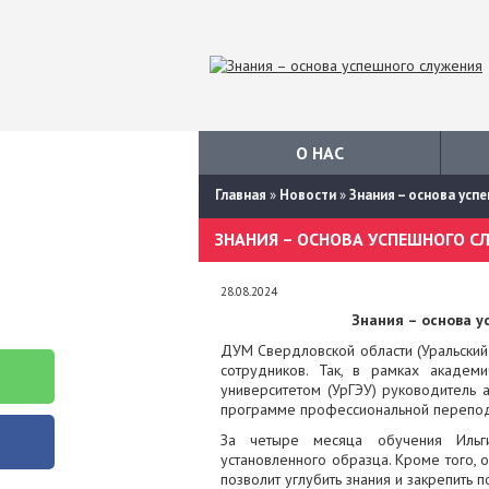
О НАС
Главная
»
Новости
»
Знания – основа усп
ЗНАНИЯ – ОСНОВА УСПЕШНОГО С
28.08.2024
Знания – основа у
ДУМ Свердловской области (Уральски
сотрудников. Так, в рамках академ
университетом (УрГЭУ) руководитель
программе профессиональной перепод
За четыре месяца обучения Ильг
установленного образца. Кроме того, 
позволит углубить знания и закрепить 