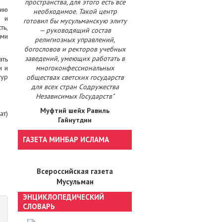
пространства, для этого есть все
цию
необходимое. Такой центр
и и
готовил бы мусульманскую элиту
ть,
— руководящий состав
ями
религиозных управлений,
богословов и ректоров учебных
заведений, умеющих работать в
ать
и и
многоконфессиональных
тур
обществах светских государств
для всех стран Содружества
Независимых Государств"
Муфтий шейх Равиль
ат)
Гайнутдин
ГАЗЕТА МИНБАР ИСЛАМА
Всероссийская газета
Мусульман
ЭНЦИКЛОПЕДИЧЕСКИЙ
СЛОВАРЬ