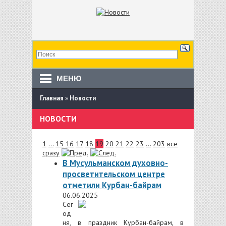
МЕНЮ
Главная
»
Новости
НОВОСТИ
1
...
15
16
17
18
19
20
21
22
23
...
203
все
сразу
В Мусульманском духовно-
просветительском центре
отметили Курбан-байрам
06.06.2025
Сег
од
ня, в праздник Курбан-байрам, в