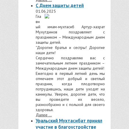
С Днем защиты детей
01.06.2025
Гла
вн
ый имам-мухтасиб Артур-хазрат
Мухутдинов поздравляет с
праздником – Международным
днем
защиты детей.
"Дорогие братья и сестры! Дорогие
наши дети!
Сердечно поздравляю вас с
замечательным летним праздником –
Международным днем защиты детей!
Ежегодно в первый летний день мы
отмечаем этот добрый и светлый
праздник, когда плодотворно
потрудившись, наши дети уходят на
каникулы. Уверен, дорогие дети, что
вы проведете их весело,
разнообразно и с пользой для своего
здоровья.
Далее ...
Уральский Мухтасибат принял
участие в благоустройстве