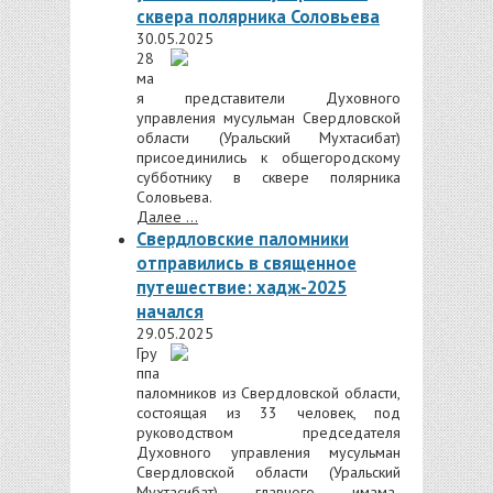
сквера полярника Соловьева
30.05.2025
28
ма
я представители Духовного
управления мусульман Свердловской
области (Уральский Мухтасибат)
присоединились к общегородскому
субботнику в сквере полярника
Соловьева.
Далее ...
Свердловские паломники
отправились в священное
путешествие: хадж-2025
начался
29.05.2025
Гру
ппа
паломников из Свердловской области,
состоящая из 33 человек, под
руководством председателя
Духовного управления мусульман
Свердловской области (Уральский
Мухтасибат) главного имама-