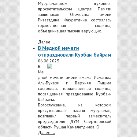
Мусульманском духовно-
просветительском центре Памяти
защитников Отечества имени
Ризаэтдина Фахретдина состоялась
торжественная молитва,
объединившая тысячи верующих.
Далее ...
В Медной мечети
отпраздновали Курбан-байрам
06.06.2025
В
Ме
дной мечети имени имама Исмагила
Аль-Бухари г. Верхняя Пышма
состоялась торжественная молитва,
посвященная празднованию Курбан-
байрама.
Богослужение, на котором
присутствовали тысячи мусульман,
возглавил первый заместитель
председателя ДУМ Свердловской
области Рушан Камалетдинов. О
Далее ...