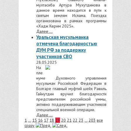
мухтасиба Артура Мухутдинова в
данное время находится в пути к
святым землям Ислама. Поездка
организована в рамках программы
«Хадж Керим 2025».
Далее ...
Уральская мусульманка
отмечена благодарностью
ДУМ РФ за поддержку
участников СВО
28.05.2025
На
пле
нуме Духовного управления
мусульман Российской Федерации в
Болгаре главный муфтий шейх Равиль
Гайнутдин вручил благодарности
представителям российской уммы,
активно поддерживающим участников
специальной военной операции.
Далее ...
1
...
15
16
17
18
19
20
21
22
23
...
203
все
сразу