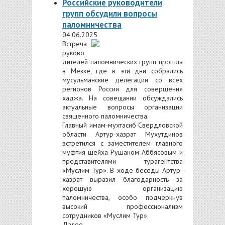
Российские руководители
групп обсудили вопросы
паломничества
04.06.2025
Встреча
руково
дителей паломнических групп прошла
в Мекке, где в эти дни собрались
мусульманские делегации со всех
регионов России для совершения
хаджа. На совещании обсуждались
актуальные вопросы организации
священного паломничества.
Главный имам-мухтасиб Свердловской
области Артур-хазрат Мухутдинов
встретился с заместителем главного
муфтия шейха Рушаном Аббясовым и
представителями турагентства
«Муслим Тур». В ходе беседы Артур-
хазрат выразил благодарность за
хорошую организацию
паломничества, особо подчеркнув
высокий профессионализм
сотрудников «Муслим Тур».
Далее ...