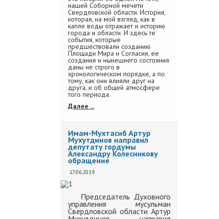
нашей Соборной мечети
Свердловской области. История,
которая, на мой взгляд, как в
капле воды отражает и историю
города и области. И здесь те
события, которые
предшествовали созданию
Площади Мира и Согласия, ее
создания и нынешнего состояния
даны не строго в
хронологическом порядке, а по
тому, как они влияли друг на
друга, и об общей атмосфере
того периода.
Далее ...
Имам-Мухтасиб Артур
Мухутдинов направил
депутату гордумы
Александру Колесникову
обращение
17.06.2019
Председатель Духовного
управления мусульман
Свердловской области Артур
Мухутдинов направил