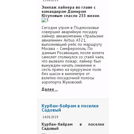
15.08.2019
Экипаж лайнера во главе с
командиром Дамиром
Юсуповым спасли 233 жизни.
Сегодня утром в Подмосковье
совершил аварийную посадку
лайнер авиакомпании «Уральские
авиалинии» Airbus A321,
выполнявший рейс по маршруту
Москва – Симферополь. По
данным Росавиации, после взлета
самолет столкнулся со стаей чаек,
что вызвало пожар; лайнер был
вынужден начать снижение и
сесть прямо на кукурузное поле
без шасси в километре от
взлетно-посадочной полосы
аэропорта Жуковский.
Далее ...
Курбан-байрам в поселке
Садовый
14.08.2019
Курбан-байрам в поселке
Садовый