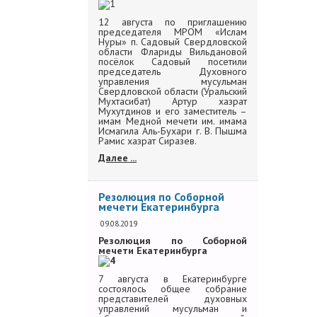
12 августа по приглашению
председателя МРОМ «Ислам
Нуры» п.
Садовый Свердловской
области Флариды Вильдановой
посёлок Садовый посетили
председатель Духовного
управления мусульман
Свердловской области (Уральский
Мухтасибат) Артур хазрат
Мухутдинов и его заместитель –
имам Медной мечети им. имама
Исмагила Аль-Бухари г. В. Пышма
Рамис хазрат Сиразев.
Далее ...
Резолюция по Соборной
мечети Екатеринбурга
09.08.2019
Резолюция по Соборной
мечети Екатеринбурга
7 августа в Екатеринбурге
состоялось общее собрание
представителей духовных
управлений мусульман и