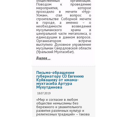
общественных организаций.
Поводом к проведению
мероприятия, которое
проходило в мечети «Нур-
Усман», стал вопрос о
строительстве Соборной мечети
в городе, а именно – о
необходимости возведения
мусульманского храма в
центральной части мегаполиса, о
единодушии в данном вопросе.
Организатором встречи
выступило Духовное управление
мусульман Свердловской области
(Уральский Мухтасибат).
Далее ...
Письмо-обращение
губернатору СО Евгению
Куйвашеву от имама-
мухтасиба Артура
Мухутдинова
18.07.2019
«Мир и согласие в любом
обществе немыслимы без
бережного и уважительного
развития различных культур и
религиозных традиций» – такова