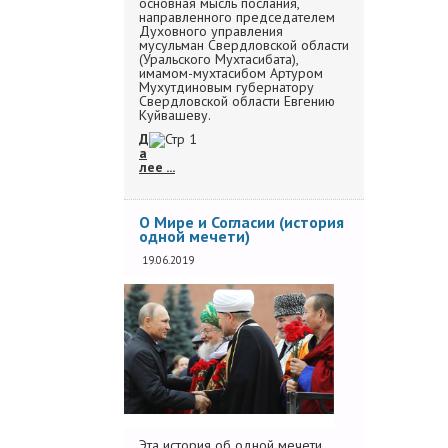
основная мысль послания,
направленного председателем
Духовного управления
мусульман Свердловской области
(Уральского Мухтасибата),
имамом-мухтасибом Артуром
Мухутдиновым губернатору
Свердловской области Евгению
Куйвашеву.
Д
а
лее ...
О Мире и Согласии (история
одной мечети)
19.06.2019
Эта история об одной мечети,