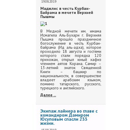
19.08.2019
Маджлис в честь Курбан-
Байрама в мечети Верхней
Пышмы
В Медной мечети им. имама
Исмагила Аль-Бухари г. Верхняя
Пышма прошло праздничное
богослужение в честь Курбан-
байрама (Ид аль-адха), которое
проходило 18 августа и гостями
которого стали порядка 120
прихожан, открыл юный хафиз
чтением аятов Корана. Самир –
13-летний знаток Священной
Книги – башкир по
национальности, в совершенстве
владеет арабским языком,
помимо татарского, русского,
турецкого и английского.
Далее ...
Экипаж лайнера во главе с
командиром Дамиром
Юсуповым спасли 233
жизни.