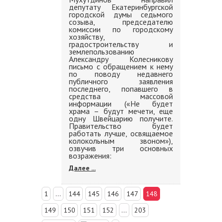
депутату Екатеринбургской
городской думы седьмого
созыва, председателю
комиссии по городскому
хозяйству,
градостроительству и
землепользованию
Александру Колесникову
письмо с обращением к нему
по поводу недавнего
публичного заявления
последнего, попавшего в
средства массовой
информации («Не будет
храма – будут мечети, еще
одну Швейцарию получите.
Правительство будет
работать лучше, освящаемое
колокольным звоном»),
озвучив три основных
возражения:
Далее ...
1
...
144
145
146
147
148
149
150
151
152
...
203